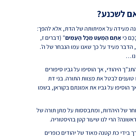
אם לשכנע?
ינה מעידה על אמיתותה של הדת, אלא להפך:
כֶם כִּי
אַתֶּם הַמְעַט מִכָּל הָעַמִּים
" (דברים ז,
לקט מת
 הדבר מעיד על כך שאנו עמו הנבחר של ה'.
חכמי 
ינו…
"ך היהודי, אך הוסיפו על גביו סיפורים
וענים לבטל את מצוות התורה. בני דת
 הוסיפו על גביו את אמונתם בקוראן, בשמו
וחר של היהדות, ומתבססות על מתן תורה של
ראשונה? הרי לנו שיעור קטן בהיסטוריה.
כיצד 
התחילה לפני כ-2000 שנה לערך בידי כת קטנה מאוד של יהודים כופרים