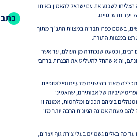
 הצליחו לשכנע את עם ישראל להאמין באותו
יעד חדש: גויים.
כתבו
שים, בשמם כפרו חבריה במצוות התנ"ך מתוך
רצו במצוות התורה.
 רבים, וכמעט שנכחדה מן העולם, עד אשר
נתם, והוא שהחל להשליט את הנצרות ברחבי
ללה מאוד בהישגים מדעיים ופילוסופיים.
האם י
הטענה
רימיטיביות של אבותיהם, שהאמינו
מנהלים ביניהם תככים ומלחמות, אמונה זו
הם מעתה אמונה הגיונית הרבה יותר מזו
עד כה באלים גשמיים בעלי צורת גוף ויצרים,