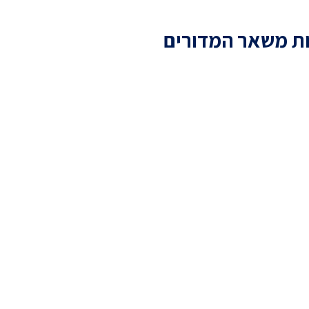
ת משאר המדורים
שו הנהיג את ישראל כפי
 הנוצרית?