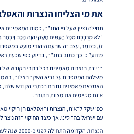
את מי הצליחו הנצרות והאסל
תחילה נציין שעל פי התנ"ך, כמות המאמינים א
"
לֹא מֵרֻבְּכֶם מִכָּל הָעַמִּים חָשַׁק יְהֹוָה בָּכֶם וַיִּבְחַר בָּ
ז), כלומר, עצם זה שהעם היהודי מועט במספרו,
מדוע? כי כך כתוב בתנ"ך, בדיוק כפי שכעת רא
בני דת הנצרות מאמינים בכל כתבי הקודש של התנ
משלהם המספרים על נביא השקר הצלוב, בשמו ט
האסלאם מאמינים גם הם בכתבי הקודש שלנו, אך
אינם מקיימים את מצוות התורה.
כפי שקל לראות, הנצרות והאסלאם הן חיקוי מא
עם ישראל בהר סיני. אך כיצד החיקוי הזה נוצר ל
הנצרות הקדומה 