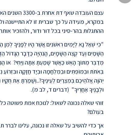
עצם העובדה שאף 
במקרא, מעידה על כך שברית זו לא התיישנה ול
ההתגלות בהר-סיני בכל דור ודור, ולהזכיר אותה 
"כִּי שְׁאַל נָא לְיָמִים רִאשֹׁנִים אֲשֶׁר הָיוּ לְפָנֶיךָ לְמִן 
הַשָּׁמַיִם וְעַד קְצֵה הַשָּׁמָיִם, הֲנִהְיָה כַּדָּבָר הַגָּדוֹל הַ
מְדַבֵּר מִתּוֹךְ הָאֵשׁ כַּאֲשֶׁר שָׁמַעְתָּ אַתָּה וַיֶּחִי?
אוֹ הֲנִ
בְּאֹתֹת וּבְמוֹפְתִים וּבְמִלְחָמָה וּבְיָד חֲזָקָה וּבִזְרוֹעַ נְ
יְהֹוָה אֱלֹהֵיכֶם בְּמִצְרַיִם לְעֵינֶיךָ?..
וְשָׁמַרְתָּ אֶת חֻקָּיו ו
וּלְבָנֶיךָ אַחֲרֶיךָ"
(דברים ד, לב מ).
זוהי שאלה נכונה לשאול: לנוכח אמת פשוטה כל כך
בעולם?
אך כדי להשיב על שאלה זו נכונה, עלינו לברר תח
אבותיהם.