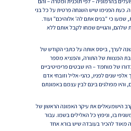
לים בהרמוניה – לפי תוכנית ומטרה – והם
. כעת הפנימו שיש השגחה פרטית על כל בני
 שמעו כי "בנים אתם לה' אלוהיכם" ועוד.
ת שלהם, והגויים שמחו לקבל אותם ללא
פאולו
בהיסט
 מוחמד, שייסד את דת האסלאם לפני 1400 שנה לערך, ביסס אותה על כתבי הקודש של
ובת המצוות של התורה, והמציא מספר
רו של מוחמד – היו שבטים פרימיטיביים
אלפי שנים לפניו, כהני-אליל וזובחי אדם
, והיו מפולגים בינם לבין עצמם באמונתם
ב הישמעאלים את עיקר האמונה הראשון של
יח בו, וניפוץ כל האלילים בשמו. עבור
תהילי
ה מאוד להכיר בעובדה שיש בורא אחד