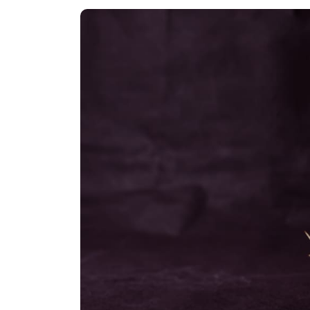
מרתק
אזהרה
בירוש