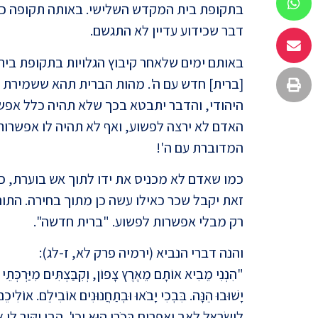
בתקופת בית המקדש השלישי. באותה תקופה כל 
דבר שכידוע עדיין לא התגשם.
באותם ימים שלאחר קיבוץ הגלויות בתקופת בי
[ברית] חדש עם ה'. מהות הברית תהא ששמירת 
היהודי, והדבר יתבטא בכך שלא תהיה כלל אפשר
האדם לא ירצה לפשוע, ואף לא תהיה לו אפשרות
המדוברת עם ה'!
כמו שאדם לא מכניס את ידו לתוך אש בוערת, כ
זאת יקבל שכר כאילו עשה כן מתוך בחירה. התורה
רק מבלי אפשרות לפשוע. "ברית חדשה".
והנה דברי הנביא (ירמיה פרק לא, ז-לג):
"הִנְנִי מֵבִיא אוֹתָם מֵאֶרֶץ צָפוֹן, וְקִבַּצְתִּים מִיַּרְכְּתֵי אָ
יָשׁוּבוּ הֵנָּה. בִּבְכִי יָבֹאוּ וּבְתַחֲנוּנִים אוֹבִילֵם. אוֹלִיכֵם 
לְיִשְׂרָאֵל לְאָב וְאֶפְרַיִם בְּכֹרִי הוּא וכו'. הֲבֵן יַקִּיר לִי אֶ