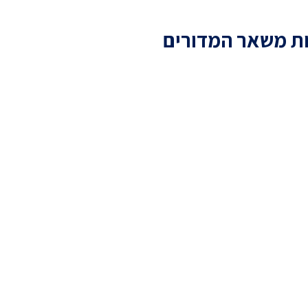
ת משאר המדורים
שו הנהיג את ישראל כפי
 הנוצרית?