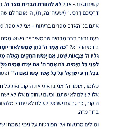
קשים וגלות- אבל
לא להפרת הברית מצד ה'.
מד
דַרְכֵיכֶם דְּרָכָי.." (ישעיהו נה, ח), ה' אומר לנו 
אתם בני האדם מפרים בריתות – אני לא מפר. ואפ
כעת נראה דבר מדהים שהמשיחיים פשוט מסתיר
בירמיהו ל"א? "
כֹּה אָמַר ה' נֹתֵן שֶׁמֶשׁ לְאוֹר יוֹמָם חֻ
גַלָּיו ה' צְבָאוֹת שְׁמוֹ, אִם יָמֻשׁוּ הַחֻקִּים הָאֵלֶּה מִלְּפ
לְפָנַי כָּל הַיָּמִים. כֹּה אָמַר ה' אִם יִמַּדּוּ שָׁמַיִם מִל
בְּכָל זֶרַע יִשְׂרָאֵל עַל כָּל אֲשֶׁר עָשׂוּ נְאֻם ה'
" (פסו
כלומר, אומר ה': אני בראתי את היקום ואת כל חו
אלו לעולם לא ישתנו. וכשם שחוקים אלו לא ישת
היקום, כך גם עם ישראל לעולם לא ייחדל מלהיות
ברור מזה.