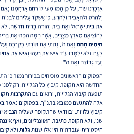
אֶזְכְּרֶנּוּ עוֹד, עַל כֵּן הָמוּ מֵעַי לוֹ רַחֵם אֲרַחֲמֶנּוּ נְאֻם
וְלַהֲרֹס וּלְהַאֲבִיד וּלְהָרֵעַ, כֵּן אֶשְׁקֹד עֲלֵיהֶם לִבְנוֹת 
אֶת בֵּית יִשְׂרָאֵל וְאֶת בֵּית יְהוּדָה בְּרִית חֲדָשָׁה, לֹא כַ
לְהוֹצִיאָם מֵאֶרֶץ מִצְרָיִם, אֲשֶׁר הֵמָּה הֵפֵרוּ אֶת בְּרִי
הַיָּמִים הָהֵם
נְאֻם ה', נָתַתִּי אֶת תּוֹרָתִי בְּקִרְבָּם וְעַל ל
לְעָם. וְלֹא יְלַמְּדוּ עוֹד אִישׁ אֶת רֵעֵהוּ וְאִישׁ אֶת אָחִיו 
וְעַד גְּדוֹלָם נְאֻם ה'".
הפסוקים הראשונים מוכיחים בבירור גמור כי ה
תופעת קיבוץ הגלויות, ורואים עם התקרבות תק
אלה להתגשם כמובא בתנ"ך. בפסוקים נאמר במ
קיבוץ גלויות. ובוודאי שהתקופה שעליה הנביא 
שני, ולא תקופת כתיבת האוונגליונים, ואף איננ
היסטורית-עובדתית היו אלו שנות
גלות
ולא קיבוץ