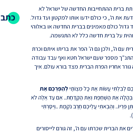
יתת ברית ההתחייבות החדשה של ישראל לא
כתבו
ת את ה', כי כולם ידעו אותו למקטון ועד גדול.
ד גדול כולם מאמינים בברית החדשה או באלוהי
והית על ברית חדשה כלל לא התגשמה.
 עם ה', ולכן גם ה' הפר את בריתו איתם וכרת
התנ"ך מספר שעם ישראל חטא ואף עבד עבודה
גורר אחריו הפרת הברית מצד בורא עולם. איך
האם י
הטענה
ְכֶם לְבִלְתִּי עֲשׂוֹת אֶת כָּל מִצְוֹתַי
לְהַפְרְכֶם אֶת
 בֶּהָלָה אֶת הַשַּׁחֶפֶת וְאֶת הַקַּדַּחַת.. אִם עַד אֵלֶּה לֹא
ֵּן פִּרְיוֹ.. וְהֵבֵאתִי עֲלֵיכֶם חֶרֶב נֹקֶמֶת ..וְיִסַּרְתִּי
.
 את הברית שכרתו עם ה', זה גורם לייסורים