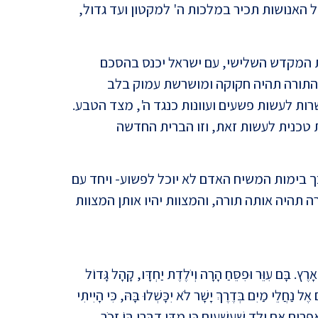
האנושות תכיר במלכות ה' למקטון ועד גדול,
ישעיה
ת המקדש השלישי, עם ישראל יכנס בהסכם
"וישל
התורה תהיה חקוקה ומושרשת עמוק בלב
בגים
ות לעשות פשעים ועוונות כנגד ה', מצד הטבע.
 טכנית לעשות זאת, וזו הברית החדשה
ך בימות המשיח האדם לא יוכל לפשוע- ויחד עם
 תהיה אותה תורה, והמצוות יהיו אותן המצוות
היהדו
מהתנ
רֶץ. בָּם עִוֵּר וּפִסֵּחַ הָרָה וְיֹלֶדֶת יַחְדָּו, קָהָל גָּדוֹל
אֶל נַחֲלֵי מַיִם בְּדֶרֶךְ יָשָׁר לֹא יִכָּשְׁלוּ בָּהּ, כִּי הָיִיתִי
פְרַיִם אִם יֶלֶד שַׁעֲשֻׁעִים כִּי מִדֵּי דַבְּרִי בּוֹ זָכֹר