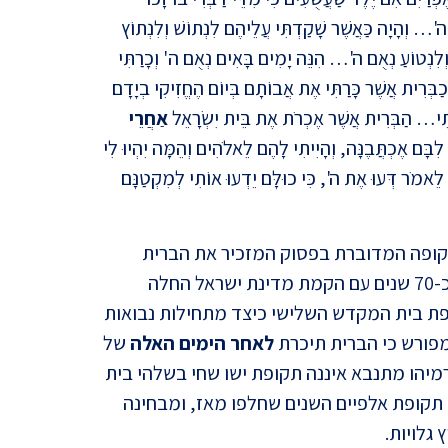
 ה'… וְהָיָה כַּאֲשֶׁר שָׁקַדְתִּי עֲלֵיהֶם לִנְתוֹשׁ וְלִנְתוֹץ
וְלִנְטוֹעַ נְאֻם ה'… הִנֵּה יָמִים בָּאִים נְאֻם ה' וְכָרַתִּי
בְּרִית אֲשֶׁר כָּרַתִּי אֶת אֲבוֹתָם בְּיוֹם הֶחֱזִיקִי בְיָדָם
תִי… הַבְּרִית אֲשֶׁר אֶכְרֹת אֶת בֵּית יִשְׂרָאֵל
אַחֲרֵי
ִבָּם אֶכְתֲּבֶנָּה, וְהָיִיתִי לָהֶם לֵאלֹהִים וְהֵמָּה יִהְיוּ לִי
אנטיש
לֵאמֹר דְּעוּ אֶת ה', כִּי כוּלָּם יֵדְעוּ אוֹתִי לְמִקְטַנָּם
תקופה המדוברת בפסוק המזכיר את הברית
החדשה היא תקופת קיבוץ כל הגלויות. רק לפני כ-70 שנים עם הקמת מדינת ישראל החלה
ופת בית המקדש השלישי כיצד מתחילות נבואות
פורש כי הברית תיכרת
לאחר הימים האלה
של
ירמיהו מתנבא איננה תקופת ישו שחי בשלהי בית
5 סת
ה תקופת אלפיים השנים שחלפו מאז, ומבחינה
קשה ל
 גלויות.