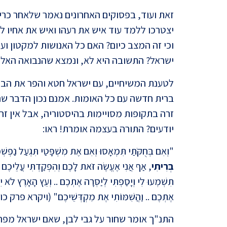
זאת ועוד, בפסוקים האחרונים נאמר שלאחר כר
יצטרכו ללמד עוד איש את רעהו ואיש את אחיו לדע
וכי זה המצב כיום? האם כל האנושות למקטון וע
ישראל? התשובה היא לא, ונמצא שהנבואה האל
לטענת המשיחיים, עם ישראל חטא והפר את הברית
ברית חדשה עם כל האומות. אמנם נכון הדבר ש
זרה בתקופות מסויימות בהיסטוריה, אבל אין זה 
יודעים? התורה בעצמה אומרת! ראו:
"וְאִם בְּחֻקֹּתַי תִּמְאָסוּ וְאִם אֶת מִשְׁפָּטַי תִּגְעַל נַפְשׁ
בְּרִיתִי
, אַף אֲנִי אֶעֱשֶׂה זֹּאת לָכֶם וְהִפְקַדְתִּי עֲלֵיכֶם
תִשְׁמְעוּ לִי וְיָסַפְתִּי לְיַסְּרָה אֶתְכֶם .. וְעֵץ הָאָרֶץ לֹא יִת
אֶתְכֶם .. וַהֲשִׁמּוֹתִי אֶת מִקְדְּשֵׁיכֶם" (ויקרא פרק כו)
התנ"ך אומר שחור על גבי לבן, שאם ישראל מפרים