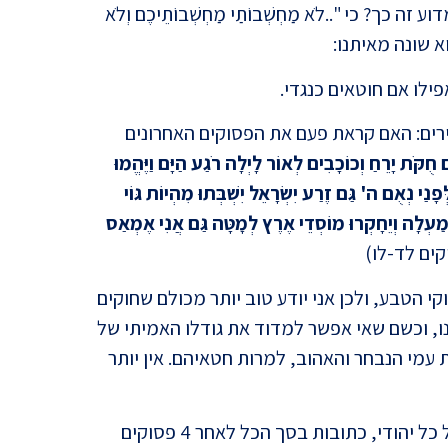
וע זה כך? כי "..לֹא מַחְשְׁבוֹתַי מַחְשְׁבוֹתֵיכֶם וְלֹא
שהוא שונה מאיתנו:
ילו אם חוטאים כנגדי.
השילו
ים: האם קראת פעם את הפסוקים האחרונים
קֹּת יָרֵחַ וְכוֹכָבִים לְאוֹר לָיְלָה רֹגַע הַיָּם וַיֶּהֱמוּ
ָנַי נְאֻם ה' גַּם זֶרַע יִשְׂרָאֵל יִשְׁבְּתוּ מִהְיוֹת גּוֹי
ְמַעְלָה וְיֵחָקְרוּ מוֹסְדֵי אֶרֶץ לְמָטָּה גַּם אֲנִי אֶמְאַס
קים לד-לו)
קי הטבע, ולכן אני יודע טוב יותר מכולם שחוקים
משפט 
נו, וכשם שאי אפשר למדוד את גודלו האמיתי של
מרתק
 עמי הנבחר והאהוב, למרות חטאיהם. אין יותר
ומילים מרגשות אלו הפורטות על נימי נשמתו של כל יהודי, כתובות בסך הכל לאחר 4 פסוקים