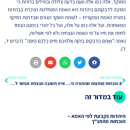
המוקד. אלה כמו אלה טענו בדעה צלולה ובמילים ברורות כי
הסיבה לדבקותם ביהדות היא האמת המוחלטת הניכרת בבהירות
בתורת האמת המקורית – לעומת השקר הצורם שבדתות החיקוי
המאוחרות. ועל אלה כמו על אלה, ועל כל יהודי בזמננו הבוחר
לחיות את חייו על פי האמת הנצחית ולא לפי אשליות,
נאמר:"
וְאַתֶּם הַדְּבֵקִים בַּיהֹוָה אֱלֹהֵיכֶם חַיִּים כֻּלְּכֶם הַיּוֹם
!" (דברים ד,
ד
(
.
הכתבה הקודמת
הכתבה הבאה
8 הוכחות מוחצות שהתורה היא אלוהית
איזו תשובה מנצחת אפשר לתת למיסיונרים?
עוד במדור זה
היהדות נקבעת לפי האמא –
הוכחות מהתנ"ך