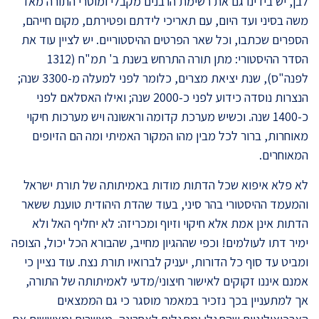
לבן, יש בידינו גם את רשימת הרבנים מקבלי ומוסרי התורה מאז
משה בסיני ועד היום, עם תאריכי לידתם ופטירתם, מקום חייהם,
הספרים שכתבו, וכל שאר הפרטים ההיסטוריים. יש לציין עוד את
הסדר ההיסטורי: מתן תורה התרחש בשנת ב' תמ"ח (1312
לפנה"ס), שנת יציאת מצרים, כלומר לפני למעלה מ-3300 שנה;
הנצרות נוסדה כידוע לפני כ-2000 שנה; ואילו האסלאם לפני
כ-1400 שנה. וכשיש מערכת קדומה וראשונה ויש מערכות חיקוי
מאוחרות, ברור לכל מבין מהו המקור האמיתי ומה הם הזיופים
המאוחרים
.
לא פלא איפוא שכל הדתות מודות באמיתותה של תורת ישראל
והמעמד ההיסטורי בהר סיני, בעוד שהדת היהודית טוענת ששאר
הדתות אינן אמת אלא חיקוי וזיוף ומכריזה: לא יחליף האל ולא
ימיר דתו לעולמים! וכפי שההגיון מחייב, שהבורא הכל יכול, הצופה
ומביט עד סוף כל הדורות, יעניק לברואיו תורת נצח. עוד נציין כי
אמנם איננו זקוקים לאישור חיצוני/מדעי לאמיתותה של התורה,
אך למתעניין בכך נזכיר במאמר מוסגר כי גם הממצאים