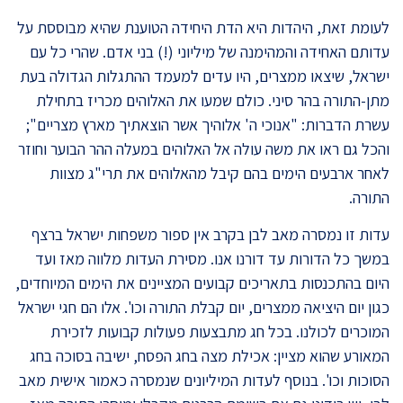
לעומת זאת, היהדות היא הדת היחידה הטוענת שהיא מבוססת על
עדותם האחידה והמהימנה של מיליוני (!) בני אדם. שהרי כל עם
ישראל, שיצאו ממצרים, היו עדים למעמד ההתגלות הגדולה בעת
מתן-התורה בהר סיני. כולם שמעו את האלוהים מכריז בתחילת
עשרת הדברות: "אנוכי ה' אלוהיך אשר הוצאתיך מארץ מצריים";
והכל גם ראו את משה עולה אל האלוהים במעלה ההר הבוער וחוזר
לאחר ארבעים הימים בהם קיבל מהאלוהים את תרי"ג מצוות
התורה
.
עדות זו נמסרה מאב לבן בקרב אין ספור משפחות ישראל ברצף
במשך כל הדורות עד דורנו אנו. מסירת העדות מלווה מאז ועד
היום בהתכנסות בתאריכים קבועים המציינים את הימים המיוחדים,
כגון יום היציאה ממצרים, יום קבלת התורה וכו'. אלו הם חגי ישראל
המוכרים לכולנו. בכל חג מתבצעות פעולות קבועות לזכירת
המאורע שהוא מציין: אכילת מצה בחג הפסח, ישיבה בסוכה בחג
הסוכות וכו'. בנוסף לעדות המיליונים שנמסרה כאמור אישית מאב