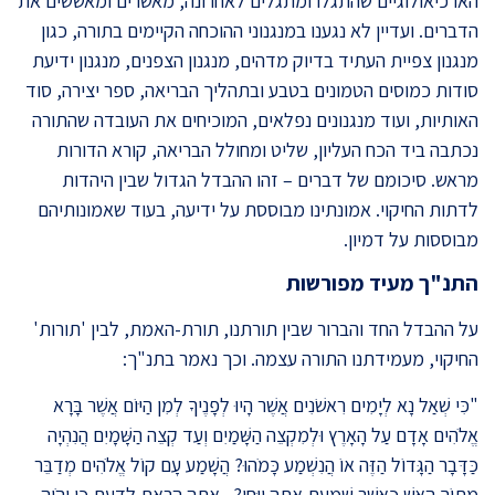
הארכיאולוגיים שהתגלו ומתגלים לאחרונה, מאשרים ומאששים את
הדברים. ועדיין לא נגענו במנגנוני ההוכחה הקיימים בתורה, כגון
מנגנון צפיית העתיד בדיוק מדהים, מנגנון הצפנים, מנגנון ידיעת
סודות כמוסים הטמונים בטבע ובתהליך הבריאה, ספר יצירה, סוד
האותיות, ועוד מנגנונים נפלאים, המוכיחים את העובדה שהתורה
נכתבה ביד הכח העליון, שליט ומחולל הבריאה, קורא הדורות
מראש. סיכומם של דברים – זהו ההבדל הגדול שבין היהדות
לדתות החיקוי. אמונתינו מבוססת על ידיעה, בעוד שאמונותיהם
מבוססות על דמיון
.
התנ"ך מעיד מפורשות
על ההבדל החד והברור שבין תורתנו, תורת-האמת, לבין 'תורות'
החיקוי, מעמידתנו התורה עצמה. וכך נאמר בתנ"ך:
"כִּי שְׁאַל נָא לְיָמִים רִאשֹׁנִים אֲשֶׁר הָיוּ לְפָנֶיךָ לְמִן הַיּוֹם אֲשֶׁר בָּרָא
אֱלֹהִים אָדָם עַל הָאָרֶץ וּלְמִקְצֵה הַשָּׁמַיִם וְעַד קְצֵה הַשָּׁמָיִם הֲנִהְיָה
כַּדָּבָר הַגָּדוֹל הַזֶּה אוֹ הֲנִשְׁמַע כָּמֹהוּ?
הֲשָׁמַע עָם קוֹל אֱלֹהִים מְדַבֵּר
מִתּוֹךְ הָאֵשׁ כַּאֲשֶׁר שָׁמַעְתָּ אַתָּה וַיֶּחִי?..
אַתָּה הָרְאֵתָ לָדַעַת כִּי יְהֹוָה