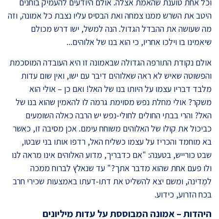
וכל אחת טוענת שהאמת אצלה. אולם היודעים להעמיק בוחנים
היטב את השרש ממנו צמחה ואת הבסיס עליו נצבת כל אמונה, וזה
מה שעושה את ההבדל הגדול. הנה למשל, ישו דרש מכולם
שיאמינו בו וילכו אחריו, כי הוא בנו של אלוהים..
.
אולם נקודת התורפה הגדולה שבאמונה זו היא העובדה המוסכמת
והפשוטה שאיש לא ראה שאלוהים דיבר עם ישו, ואין שום עדות
מלבד דבריו עצמו על היותו בנו של האל! ואם כן – אולי הוא
משקר? אולי מחלת נפש מסוימת גרמה לו להאמין שהוא בנו של
האל? והרי בבתי החולים לחולי-נפש יש הרבה כאלה השומעים
כביכול את קולו של האלוהים משוחח עימם. אכן מסיבה זו, כאשר
בא מוחמד והכריז על עצמו כשליח האל, רדפו אותו בני שבטו,
שבט כורייש, בטענה: "אם כדבריך, מדוע האלוהים אינו מראה לנו
ולו פעם אחת שהוא מדבר אתך?" עד שנאלץ לברוח ממכה
למֶדינה, ומשם יצא להשליט את דתו-דעתו באמצעות שכירי חרב
בכח הזרוע, כידוע.
היהדות – אמונה המבוססת על עדות מיליונים