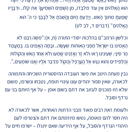
הוּא הָאֱלֹהִים אֵין עוֹד מִלְּבַדּוֹ,
מִן הַשָּׁמַיִם הִשְׁמִיעֲךָ אֶת קֹלוֹ.. וּדְבָרָיו
שָׁמַעְתָּ מִתּוֹךְ הָאֵשׁ..
וְיָדַעְתָּ הַיּוֹם וַהֲשֵׁבֹתָ אֶל לְבָבֶךָ כִּי ה' הוּא
הָאֱלֹהִים"
(דברים ד, לב לט)
וכלשון הרמב"ם בהלכות יסודי התורה (ח, א):"
משֶׁה רַבֵּנוּ לֹא
הֶאֱמִינוּ בּוֹ יִשְׂרָאֵל מִפְּנֵי הָאוֹתוֹת שֶׁעָשָׂה.. וּבַמֶּה הֶאֱמִינוּ בּוֹ. בְּמַעֲמַד
הַר סִינַי. שֶׁעֵינֵינוּ רָאוּ וְלֹא זָר וְאָזְנֵינוּ שָׁמְעוּ וְלֹא אַחֵר הָאֵשׁ וְהַקּוֹלוֹת
וְהַלַּפִּידִים וְהוּא נִגַּשׁ אֶל הָעֲרָפֶל וְהַקּוֹל מִדַּבֵּר אֵלָיו וְאָנוּ שׁוֹמְעִים..".
נבין מעתה היטב את פשר העובדה ההיסטורית השכיחה והתמוהה
לכאורה, שאין ספור יהודים עונו עינויי תופת, נטבחו ונשרפו, משום
שלא היו מוכנים לעזוב את דתם בשום אופן – על אף היותם בני עם
נרדף וסובל
.
ולעומת זאת רבים מאוד מבני הדתות האחרות, אשר לכאורה לא
היה חסר להם מאומה, נטשו מיוזמתם את דתם והצטרפו לעם
היהודי הנרדף והסובל, על אף הידיעה שאם יתגלו – ישרפו חיים על