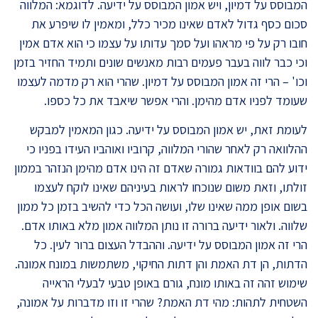
המבוסס על דמיון, ויש אמון המבוסס על ידיעה. לדוגמא: המלווה
סכום כסף גדול לאדם שאינו מכיר כלל, ומאמין לו שיפרע את
חובו רק על פי מראהו ועל סמך עדותו על עצמו כי הוא אדם אמין
וכי כבר לווה בעבר פעמים רבות מאנשים שונים ותמיד החזיר בזמן
וכו' – הרי זה אמון המבוסס על דמיון. שהרי הוא רק מדמה לעצמו
שעומד לפניו אדם מהימן. והרי אפשר שיאבד את כל כספו
.
לעומת זאת, יש אמון המבוסס על ידיעה. כגון המאמין למבקש
ההלוואה רק לאחר שהורי המלווה, קרוביו ואוהביו העידו בפניו כי
ידוע להם בוודאות גמורה שאדם זה הינו אדם מהימן הנזהר בממון
זולתו, וזאת משום שנוכחו לראות בעיניהם שאינו לוקח לעצמו
בשום אופן ממה שאינו שלו, ועושה הכל כדי להשיב בזמן כל ממון
שלווה. ולאור ידיעה ברורה זו נותן המלווה אמון מלא באותו אדם.
הרי זה אמון המבוסס על ידיעה. וההבדל העצום ברור לעין. כל
הדתות, הן דת האמת והן דתות החיקוי, משתמשות במונח אמונה.
שימוש זהה זה באותו מונח, גורם באופן טבעי לבעלי הראייה
השטחית לתהות: מהי דת האמת? שהרי זו וזו מדברות על אמונה,