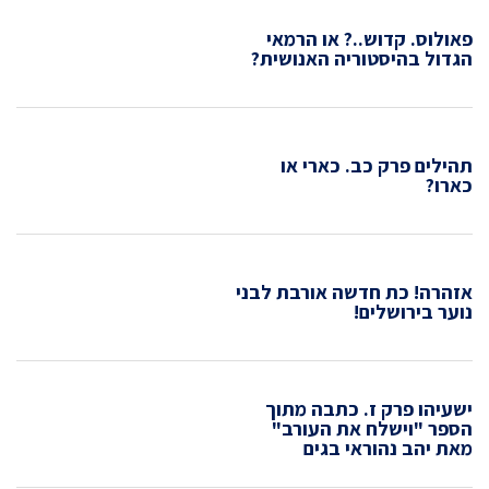
פאולוס. קדוש..? או הרמאי
הגדול בהיסטוריה האנושית?
תהילים פרק כב. כארי או
כארו?
אזהרה! כת חדשה אורבת לבני
נוער בירושלים!
ישעיהו פרק ז. כתבה מתוך
הספר "וישלח את העורב"
מאת יהב נהוראי בגים