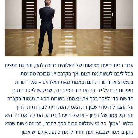
עבור רבים ידיעת מציאותו של האלוהים ברורה להם, והם גם חפצים
בכל ליבם לעשות את רצונו. אך בקרבם יש מבוכה מסוימת
בשאלה: איזו תורה ניתנה באמת מאת האלוהים – ואלו 'תורות'
זויפו ונכתבו על ידי בני-אדם רודפי כבוד, שביקשו לייסד דתות
חדשות כדי לייקר בכך את עצמם? בשורות הבאות נעמוד בקצרה
על ההבדל היסודי שבין דת האמת המקורית לבין דתות הזיוף
והחיקוי. אֵמון של דמיון – או של ידיעה? כידוע, המילה 'אמונה' היא
מלשון 'אֵמוּן'. כל מי שמלווה סכום כסף לחברו, הרי זה משום שהוא
נותן בו אמון שבבוא העת יחזיר לו את כספו. אולם יש אמון