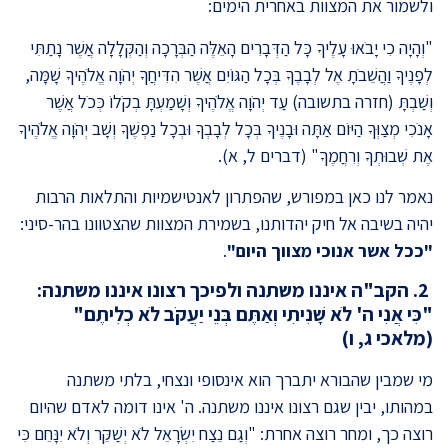
ולשמור את המצוות באחרית הימים:
"וְהָיָה כִי יָבֹאוּ עָלֶיךָ כָּל הַדְּבָרִים הָאֵלֶּה הַבְּרָכָה וְהַקְּלָלָה אֲשֶׁר נָתַתִּי
לְפָנֶיךָ וַהֲשֵׁבֹתָ אֶל לְבָבֶךָ בְּכָל הַגּוֹיִם אֲשֶׁר הִדִּיחֲךָ יְהֹוָה אֱלֹהֶיךָ שָׁמָּה,
וְשַׁבְתָּ (חזרה בתשובה) עַד יְהֹוָה אֱלֹהֶיךָ וְשָׁמַעְתָּ בְקֹלוֹ כְּכֹל אֲשֶׁר
אָנֹכִי מְצַוְּךָ הַיּוֹם אַתָּה וּבָנֶיךָ בְּכָל לְבָבְךָ וּבְכָל נַפְשֶׁךָ וְשָׁב יְהֹוָה אֱלֹהֶיךָ
אֶת שְׁבוּתְךָ וְרִחֲמֶךָ" (דברים ל, א).
נאמר לנו כאן במפורש, שהפתרון לאנטישמיות והתלאות הרבות
יהיה בשיבה אל חיק יהדותנו, בשמירת המצוות שהצטוונו בהר-סיני:
"ככל אשר אנוכי מצווך היום"
.
2. הקב"ה איננו משתנה ולפיכך רצונו איננו משתנה:
"
כִּי אֲנִי ה' לֹא שָׁנִיתִי וְאַתֶּם בְּנֵי יַעֲקֹב לֹא כְלִיתֶם
"
(מלאכי ג, ו)
מי שמבין שהבורא יתברך הוא אינסופי ונצחי, בלתי משתנה
במהותו, יבין שגם רצונו איננו משתנה. ה' אינו דומה לאדם שהיום
רוצה כך, ומחר רוצה אחרת: "וְגַם נֵצַח יִשְׂרָאֵל לֹא יְשַׁקֵּר וְלֹא יִנָּחֵם כִּי