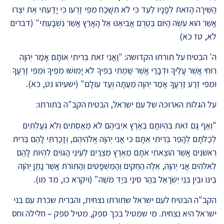
הַשִּׁירָה הַזֹּאת לְפָנָיו לְעֵד כִּי לֹא תִשָּׁכַח מִפִּי זַרְעוֹ כִּי יָדַעְתִּי אֶת יִצְרוֹ
אֲשֶׁר הוּא עֹשֶׂה הַיּוֹם בְּטֶרֶם אֲבִיאֶנּוּ אֶל הָאָרֶץ אֲשֶׁר נִשְׁבָּעְתִּי" (דברים
לא, טז כא)
ה' הבטיח על תורתו הקדושה: "וַאֲנִי זֹאת בְּרִיתִי אוֹתָם אָמַר יְהוָה
רוּחִי אֲשֶׁר עָלֶיךָ וּדְבָרַי אֲשֶׁר שַׂמְתִּי בְּפִיךָ לֹא יָמוּשׁוּ מִפִּיךָ וּמִפִּי זַרְעֲךָ
וּמִפִּי זֶרַע זַרְעֲךָ אָמַר יְהוָה מֵעַתָּה וְעַד עוֹלָם" (ישעיהו נט, כא).
על הגלות הארוכה של עם ישראל, הבטיח הקב"ה בתורתו:
"וְאַף גַּם זֹאת בִּהְיוֹתָם בְּאֶרֶץ אֹיְבֵיהֶם לֹא מְאַסְתִּים וְלֹא גְעַלְתִּים
לְכַלֹּתָם לְהָפֵר בְּרִיתִי אִתָּם כִּי אֲנִי יְהוָֹה אֱלֹהֵיהֶם, וְזָכַרְתִּי לָהֶם בְּרִית
רִאשֹׁנִים אֲשֶׁר הוֹצֵאתִי אֹתָם מֵאֶרֶץ מִצְרַיִם לְעֵינֵי הַגּוֹיִם לִהְיוֹת לָהֶם
לֵאלֹהִים אֲנִי יְהוָֹה, אֵלֶּה הַחֻקִּים וְהַמִּשְׁפָּטִים וְהַתּוֹרֹת אֲשֶׁר נָתַן יְהֹוָה
בֵּינוֹ וּבֵין בְּנֵי יִשְׂרָאֵל בְּהַר סִינַי בְּיַד מֹשֶׁה" (ויקרא כו, מד מו).
הקב"ה הבטיח לעם ישראל שתורתו נצחית, והברית שכרת עם בני
ישראל היא נצחית. מי שמטיל בכך ספק, מטיל ספק – חלילה וחס