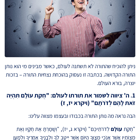
ניתן להוכיח שהתורה לא תשתנה לעולם, כאשר מבינים מי הוא נותן
התורה הקדושה. בכתבה זו נעסוק בהוכחת נצחיות התורה – בזכות
יוצרה, בורא העולם.
1. ה' ציווה לשמור את תורתו לעולם: "חֻקַּת עוֹלָם תִּהְיֶה
זֹּאת לָהֶם לְדֹרֹתָם
" (ויקרא יז, ז)
הבה נראה מה נותן התורה בכבודו ובעצמו מצווה עלינו:
"חֻקַּת
עוֹלָם
לְדֹרֹתֵיכֶם" (ויקרא ג, יז), "וְשָׁמַרְתָּ אֶת חֻקָּיו וְאֶת
מִצְוֹתָיו אֲשֶׁר אָנֹכִי מְצַוְּךָ הַיּוֹם אֲשֶׁר יִיטַב לְךָ וּלְבָנֶיךָ אַחֲרֶיךָ וּלְמַעַן