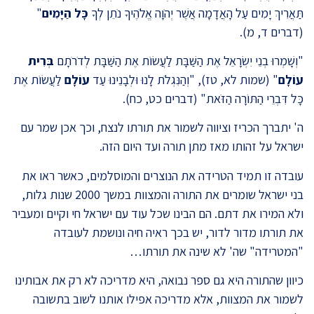
תַּאֲרִיךְ יָמִים עַל הָאֲדָמָה אֲשֶׁר יְהֹוָה אֱלֹהֶיךָ נֹתֵן לְךָ
כָּל הַיָּמִים
"
(דברים ד, מ).
"וְשָׁמְרוּ בְנֵי יִשְׂרָאֵל אֶת הַשַּׁבָּת לַעֲשׂוֹת אֶת הַשַּׁבָּת לְדֹרֹתָם
בְּרִית
עוֹלָם
" (שמות לא, טז), "וְהַנִּגְלֹת לָנוּ וּלְבָנֵינוּ עַד
עוֹלָם
לַעֲשׂוֹת אֶת
כָּל דִּבְרֵי הַתּוֹרָה הַזֹּאת" (דברים כט, כח).
ה' יתברך הכריז וציווה לשמור את תורתו לנצח, וכך אכן שמר עם
ישראל על זהותו מאז מתן תורה ועד היום הזה.
עובדה זו תמיד הטרידה את הנוצרים והמוסלמים, כאשר ראו את
בני ישראל שומרים את התורה והמצוות במשך 2000 שנות גלות,
ולא המירו את דתם. הם הבינו שכל עוד עם ישראל חי וקיים ומעביר
את תורתו מדור לדור, יש בכך ראיה חיה ונושמת לעובדה
"המטרידה" שה' לא שינה את תורתו…
כיוון שהתורה היא גם ספר נבואה, היא מדריכה לא רק את אבותינו
לשמור את המצוות, אלא מדריכה אפילו אותנו לשוב בתשובה