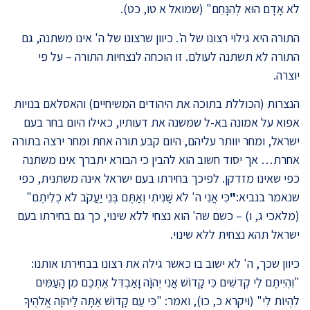
לֹא אָדָם הוּא לְהִנָּחֵם" (שמואל א טו, כט).
התורה היא גילוי רצונו של ה'. כיוון שרצונו של ה' אינו משתנה, גם
התורה לא תשתנה לעולם. זו הוכחה לנצחיות התורה – על פי
יוצרה.
הנצרות (הכוללת בתוכה את היהודים המשיחיים) והאסלאם בנויות
אפוא על אמונה בא-ל שמשנה את דעותיו, כאילו היום בחר בעם
ישראל, ומחר יוותר עליהם, היום קבע תורה אחת ומחר ירצה בתורה
אחרת… אך יסוד חשוב הוא להבין כי הבורא יתברך אינו משתנה
כפי שאינו מזדקן. לפיכך בחירתו בעם ישראל אינה משתנית, כפי
שנאמר בנביא:
"
כִּי אֲנִי ה' לֹא שָׁנִיתִי וְאַתֶּם בְּנֵי יַעֲקֹב לֹא כְלִיתֶם"
(מלאכי ג, ו) – כשם שה' הוא נצחי ללא שינוי, כך גם בחירתו בעם
ישראל תהא נצחית ללא שינוי.
כיוון שכך, ה' לא ישוב בו כאשר גילה את רצונו בבחירתו אותנו:
"וִהְיִיתֶם לִי קְדשִׁים כִּי קָדוֹשׁ אֲנִי יְהוָֹה וָאַבְדִּל אֶתְכֶם מִן הָעַמִּים
לִהְיוֹת לִי" (ויקרא כ, כו), ואמר: "כִּי עַם קָדוֹשׁ אַתָּה לַיהֹוָה אֱלֹהֶיךָ