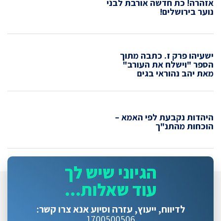
אזהרה! כת חדשה אורבת לבני
נוער בירושלים!
ישעיהו פרק ז. כתבה מתוך
הספר "וישלח את העורב"
מאת יהב נהוראי בגים
היהדות נקבעת לפי האמא –
הוכחות מהתנ"ך
הגיוני שיש לך
עוד שאלות...
לדיווח, ייעוץ, עזרה וסיוע
אנא צרו קשר:
1700500506