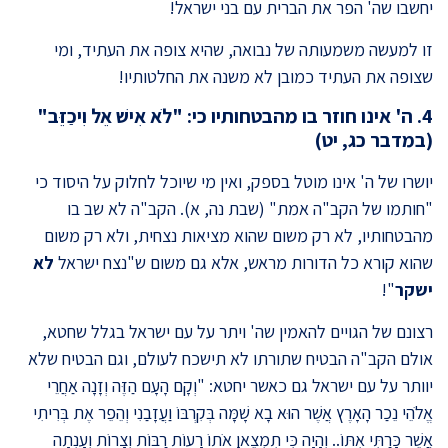
יחשבו שה' הפר את הברית עם בני ישראל!
זו למעשה משמעותה של נבואה, שהיא צופה את העתיד, ומי
שצופה את העתיד כמובן לא משנה את החלטותיו!
4. ה' אינו חוזר בו מהבטחותיו כי: "
לֹא אִישׁ אֵל וִיכַזֵּב
"
(במדבר כג, יט)
יושרו של ה' אינו מוטל בספק, ואין מי שיוכל לחלוק על היסוד כי
"חותמו של הקב"ה אמת" (שבת נה, א). הקב"ה לא שב בו
מהבטחותיו, לא רק משום שהוא מציאות נצחית, ולא רק משום
שהוא קורא כל הדורות מראש, אלא גם משום ש"נצח ישראל
לא
ישקר
"!
רצונם של הגויים להאמין שה' ויתר על עם ישראל בגלל שחטא,
אולם הקב"ה הבטיח שתורתו לא תישכח לעולם, וגם הבטיח שלא
יוותר על עם ישראל גם כאשר יחטא: "וְקָם הָעָם הַזֶּה וְזָנָה אַחֲרֵי
אֱלֹהֵי נֵכַר הָאָרֶץ אֲשֶׁר הוּא בָא שָׁמָּה בְּקִרְבּוֹ וַעֲזָבַנִי וְהֵפֵר אֶת בְּרִיתִי
אֲשֶׁר כָּרַתִּי אִתּוֹ.. וְהָיָה כִּי תִמְצֶאןָ אֹתוֹ רָעוֹת רַבּוֹת וְצָרוֹת וְעָנְתָה