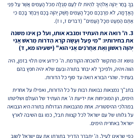
בְּךָ בָּחַר יְהֹוָה אֱלֹהֶיךָ לִהְיוֹת לוֹ לְעַם סְגֻלָּה מִכֹּל הָעַמִּים אֲשֶׁר עַל פְּנֵי
הָאֲדָמָה, לֹא מֵרֻבְּכֶם מִכָּל הָעַמִּים חָשַׁק יְהֹוָה בָּכֶם וַיִּבְחַר בָּכֶם כִּי
אַתֶּם הַמְעַט מִכָּל הָעַמִּים" (דברים ז, ו ז).
3. ה' רואה את העתיד ומנבא אותו, ועל כן אינו משנה
את בחירותיו: "
מִי פָעַל וְעָשָׂה קֹרֵא הַדֹּרוֹת מֵרֹאשׁ אֲנִי
יְהוָה רִאשׁוֹן וְאֶת אַחֲרֹנִים אֲנִי הוּא
" (ישעיהו מא, ד)
נושא זה מתקשר להוכחה הקודמת. ה' כידוע אינו תלוי בזמן, היה
הווה ויהיה, ולפיכך לא יבחר בתורה ובעם שלא יהיה חפץ בהם
בעתיד. שהרי הבורא רואה עד סוף כל הדורות.
בתנ"ך נמצאות נבואות רבות על כל הדורות, ואפילו על אחרית
הימים, הן המוכיחות את ידיעת ה' את העתיד של העולם ושליטתו
במהלכי ההיסטוריה. אחת מהנבואות הגדולות בתורה היא הנבואה
על גלותו של עם ישראל לכל קצוות תבל, כמו גם השיבה לארץ
ישראל באחרית הימים.
כפי שראינו לעיל, ה' יתברך הדריך בתורתו את עם ישראל לשוב