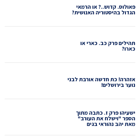
פאולוס. קדוש..? או הרמאי
הגדול בהיסטוריה האנושית?
תהילים פרק כב. כארי או
כארו?
אזהרה! כת חדשה אורבת לבני
נוער בירושלים!
ישעיהו פרק ז. כתבה מתוך
הספר "וישלח את העורב"
מאת יהב נהוראי בגים