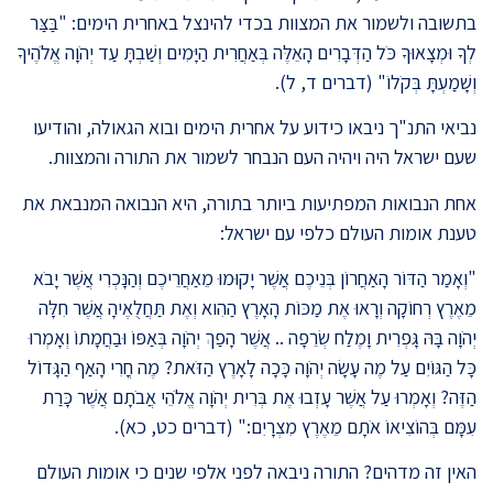
בתשובה ולשמור את המצוות בכדי להינצל באחרית הימים: "בַּצַּר
לְךָ וּמְצָאוּךָ כֹּל הַדְּבָרִים הָאֵלֶּה בְּאַחֲרִית הַיָּמִים וְשַׁבְתָּ עַד יְהֹוָה אֱלֹהֶיךָ
וְשָׁמַעְתָּ בְּקֹלוֹ" (דברים ד, ל).
נביאי התנ"ך ניבאו כידוע על אחרית הימים ובוא הגאולה, והודיעו
שעם ישראל היה ויהיה העם הנבחר לשמור את התורה והמצוות.
אחת הנבואות המפתיעות ביותר בתורה, היא הנבואה המנבאת את
טענת אומות העולם כלפי עם ישראל:
"וְאָמַר הַדּוֹר הָאַחֲרוֹן בְּנֵיכֶם אֲשֶׁר יָקוּמוּ מֵאַחֲרֵיכֶם וְהַנָּכְרִי אֲשֶׁר יָבֹא
מֵאֶרֶץ רְחוֹקָה וְרָאוּ אֶת מַכּוֹת הָאָרֶץ הַהִוא וְאֶת תַּחֲלֻאֶיהָ אֲשֶׁר חִלָּה
יְהֹוָה בָּהּ גָּפְרִית וָמֶלַח שְׂרֵפָה .. אֲשֶׁר הָפַךְ יְהֹוָה בְּאַפּוֹ וּבַחֲמָתוֹ וְאָמְרוּ
כָּל הַגּוֹיִם עַל מֶה עָשָׂה יְהֹוָה כָּכָה לָאָרֶץ הַזֹּאת? מֶה חֳרִי הָאַף הַגָּדוֹל
הַזֶּה? וְאָמְרוּ עַל אֲשֶׁר עָזְבוּ אֶת בְּרִית יְהֹוָה אֱלֹהֵי אֲבֹתָם אֲשֶׁר כָּרַת
עִמָּם בְּהוֹצִיאוֹ אֹתָם מֵאֶרֶץ מִצְרָיִם:" (דברים כט, כא).
האין זה מדהים? התורה ניבאה לפני אלפי שנים כי אומות העולם