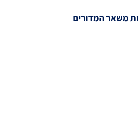
ת משאר המדורים
שו הנהיג את ישראל כפי
 הנוצרית?