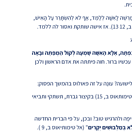
 מַרְשֶׁה לָאִשָּׁה לְלַמֵּד, אַף לֹא לְהִשְׂתָּרֵר עַל הָאִישׁ,
 ללמד.
השילו
ְתָּה, אֶלָּא הָאִשָּׁה שָׁמְעָה לְקוֹל הַמְפַתֶּה וּבָאָה
(הראשונה אל טימותאוס ב, 13 14) עכשיו ברור. חוה פיתתה את אדם הראשון ולכן
ישועה? עונֶה על זה פאולוס בהמשך הפסוק:
משפט 
" (הראשונה אל טימותאוס ב, 15) בקיצור גברת, תשתקי ותביאי
מרתק
ֶה ולהרגיש טוב? ובכן, על פי הברית החדשה
לֹא בְּמַלְבּוּשִׁים יְקָרִים
" (אל טימותיאוס ב, 9 ).