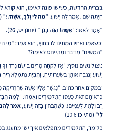
בברית החדשה, כשישו פונה לאימו, הוא קורא לה בביז
הָיְתָה שָׁם.. אָמַר לָהּ יֵשׁוּעַ: "
מַה לִּי וָלָךְ, אִשָּׁה
?!" (יו
"אָמַר לְאִמּוֹ: "
אִשָּׁה
! הִנֵּה בְּנֵךְ" (יוחנן יט, 26).
"המשיח" מדבר ומתייחס לאימו??
ניצול נשים נוסף: "אָז לָקְחָה מִרְיָם בּושֶׂם נֵרְדְּ זַךְ וְיָ
יֵשׁוּעַ וְנִגְּבָה אוֹתָן בְּשַׂעֲרוֹתֶיהָ, וְהַבַּיִת נִתְמַלֵּא רֵיחַ
ובמקום אחר כתוב: "נִגְּשָׁה אֵלָיו אִשָּׁה שֶׁהֶחֱזִיקָה פַּךְ ש
כִּרְאוֹתָם זֹאת כָּעֲסוּ הַתַּלְמִידִים וְאָמְרוּ: "לָמָּה הַבִּז
רַב וְלָתֵת לָעֲנִיִּים!. כְּשֶׁהִבְחִין בָּזֶה יֵשׁוּעַ,
אָמַר לָהֶם
לִ
י
" (מתי כו 6 10)
כלומר, התלמידים מתפלאים איך ישו מתענג במרי