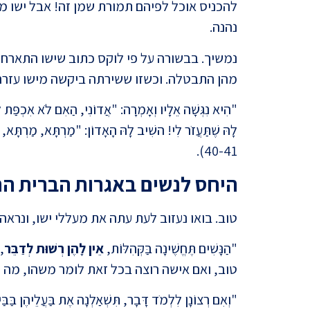
להכניס אוכל לפיהם תמורת שמן זה! אבל ישו 
נהנה.
נמשיך. בבשורה על פי לוקס כתוב שישו התארח 
מהן התבטלה. וכשזו ששירתה ביקשה מישו עזרה, 
"הִיא נִגְּשָׁה אֵלָיו וְאָמְרָה: "אֲדוֹנִי, הַאִם לֹא אִכְפַּת ל
לָהּ שֶׁתַּעֲזֹר לִי! השִׁיב לָהּ הָאָדוֹן: "מַרְתָּא, מַרְתָּא, א
40-41).
היחס לנשים באגרות הברית ה
טוב. בואו נעזוב לעת עתה את מעללי ישו, ונרא
"הַנָּשִׁים תֶּחֱשֶׁינָה בַּקְּהִלּוֹת,
אֵין לָהֶן רְשׁוּת לְדַבֵּר
טוב, ואם אישה רוצה בכל זאת לומר משהו, מה 
"וְאִם רְצוֹנָן לִלְמֹד דָּבָר, תִּשְׁאַלְנָה אֶת בַּעֲלֵיהֶן בַּבַּ