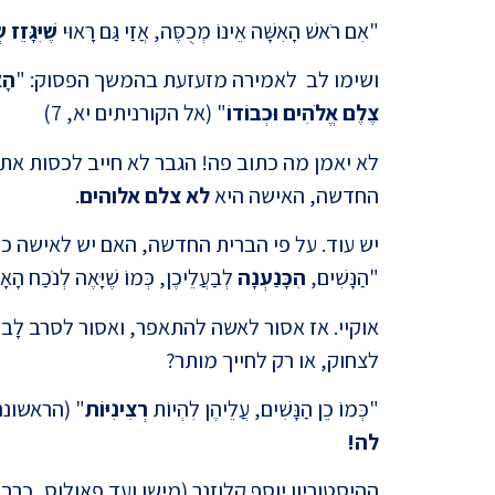
"אִם רֹאשׁ הָאִשָּׁה אֵינוֹ מְכֻסֶּה, אֲזַי גַּם רָאוּי
שֶׁיִּגָּזֵז
ושימו לב לאמירה מזעזעת בהמשך הפסוק: "
הָא
צֶלֶם אֱלֹהִים וּכְבוֹדוֹ
" (אל הקורניתים יא, 7)
לא יאמן מה כתוב פה! הגבר לא חייב לכסות את
החדשה, האישה היא
לא צלם אלוהים
.
יש עוד. על פי הברית החדשה, האם יש לאישה כוח
"הַנָּשִׁים,
הִכָּנַעְנָה
לְבַעֲלֵיכֶן, כְּמוֹ שֶׁיָּאֶה לְנֹכַח ה
אוקיי. אז אסור לאשה להתאפר, ואסור לסרב לָב
לצחוק, או רק לחייך מותר?
"כְּמוֹ כֵן הַנָּשִׁים, עֲלֵיהֶן לִהְיוֹת
רְצִינִיּוֹת
" (הראשונה אל 
לה!