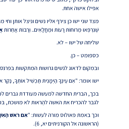
אפילו אישה אחת.
מצד שני ישו כן צירף אליו נשים וניצל אותן וחי מהכסף שלהן
שֶׁנִּרְפְּאוּ מֵרוּחוֹת רָעוֹת וּמֵחֳלָאִים.. וְרַבּוֹת אֲחֵרוֹת
אֲ
שליחה של ישו – לא.
כספומט – כן.
ובמקום לדאוג לנשים גרושות המתקשות בפרנסתן, 
ישו אומר: "אִם עֵינְךָ הַיְמָנִית תַּכְשִׁיל אוֹתְךָ, נַקֵּר אוֹת
בכך, הברית החדשה למעשה מעודדת גברים לכפות 
לגבר להכריח את האשה להֶראות לא מושכת, במק
וכך באמת פאולוס מורה לעשות: "
אִם רֹאשׁ הָאִשָּׁה
(הראשונה אל הקורניתים יא, 6).