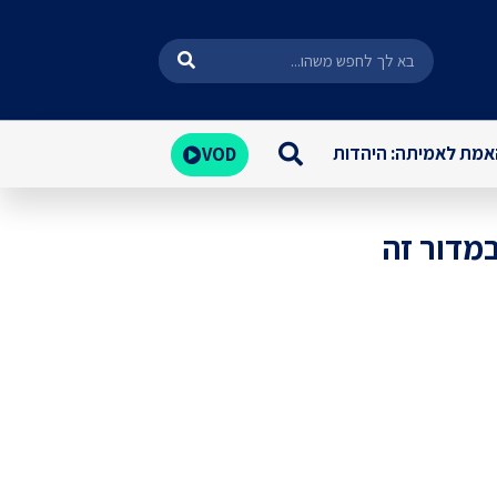
מת לאמיתה: היהדות
VOD
במדור זה
שלמה | האמת על ישו. כתבה