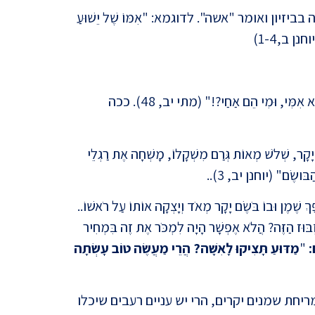
יון ואומר "אשה". לדוגמא: "אִמּוֹ שֶׁל יֵשׁוּעַ
חנן ב,1-4)
וכשאמו ואחיו המתינו לו בחוץ, הוא אמר: "מִי הִיא אִמִּי, וּמִי הֵם אַחַי?!" (מתי יב, 48). ככה
האמת 
קָר, שְׁלֹשׁ מְאוֹת גְּרַם מִשְׁקָלוֹ, מָשְׁחָה אֶת רַגְלֵי
 הַבּושֶׂם" (יוחנן יב, 3)..
ֶׁמֶן וּבוֹ בֹּשֶׂם יָקָר מְאֹד וְיָצְקָה אוֹתוֹ עַל רֹאשׁוֹ..
ְבּוּז הַזֶּה? הֲלֹא אֶפְשָׁר הָיָה לִמְכֹּר אֶת זֶה בִּמְחִיר
:
"
מַדּוּעַ תָּצִיקוּ לָאִשָּׁה? הֲרֵי מַעֲשֶׂה טוֹב עָשְׂתָה
האמת 
חת שמנים יקרים, הרי יש עניים רעבים שיכלו