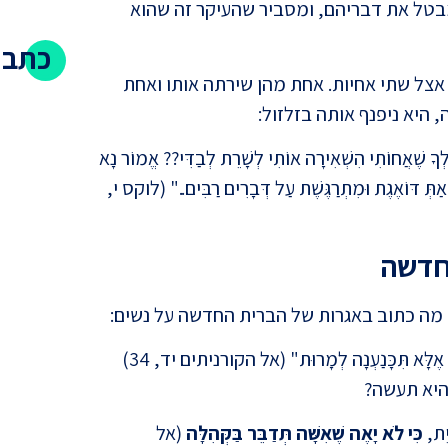
מבטל את דבריהם, ומסביר שהעיקר זה שהוא
כתבו
אצל שתי אחיות. אחת מהן שירתה אותו ואחת
היא ניפנף אותה בזלזול:
ְךָ שֶׁאֲחוֹתִי הִשְׁאִירָה אוֹתִי לְשָׁרֵת לְבַדִּי?? אֱמוֹר נָא
ַתְּ דּוֹאֶגֶת וּמִתְרַגֶּשֶׁת עַל דְּבָרִים רַבִּים.." (לוקס י,
חדשה
האם י
הטענה
ה מה כתוב באגרות של הברית החדשה על נשים:
, אֶלָּא תִּכָּנַעְנָה לְמָרוּת" (אל הקורניתים יד, 34)
היא תעשה?
יִת,
כִּי לֹא יָאֶה שֶׁאִשָּׁה תְּדַבֵּר בַּקְּהִלָּה
(אל