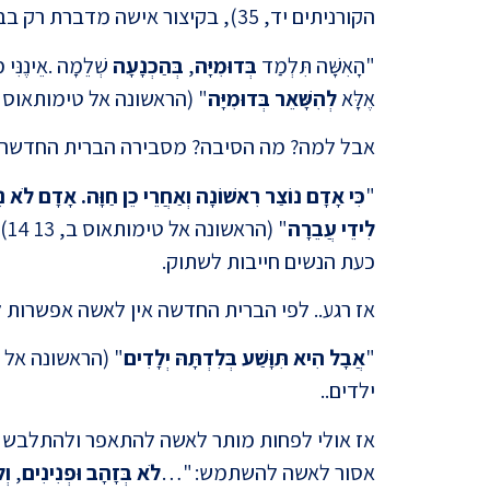
הקורניתים יד, 35), בקיצור אישה מדברת רק בבית.
"הָאִשָּׁה תִּלְמַד
בְּדוּמִיָּה
,
בְּהַכְנָעָה
שְׁלֵמָה .אֵינֶנִּי
אֶלָּא
לְהִשָּׁאֵר בְּדוּמִיָּה
" (הראשונה אל טימותאוס ב, 12 13). אז אישה שותקת ואסור לה
אבל למה? מה הסיבה? מסבירה הברית החדשה:
"
כִּי אָדָם נוֹצַר רִאשׁוֹנָה וְאַחֲרֵי כֵן חַוָּה.
אָדָם לֹא נִפ
לִידֵי עֲבֵרָה
" 
כעת הנשים חייבות לשתוק.
אז רגע.. לפי הברית החדשה אין לאשה אפשרות ל
"
אֲבָל הִיא תִּוָּשַׁע בְּלִדְתָּהּ יְלָדִים
ילדים..
אז אולי לפחות מותר לאשה להתאפר ולהתלבש יפ
אסור לאשה להשתמש: "…
לֹא בְּזָהָב וּפְנִינִים
,
וְ