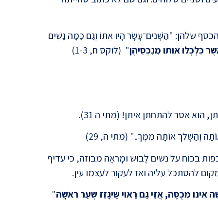
: "הַשְּׁנֵים־עָשָׂר הָיוּ אִתּוֹ וְגַם כַּמָּה נָשִׁים
שֶׁר כִּלְכְּלוּ אוֹתוֹ מִנִּכְסֵיהֶן
" (לוקס ח, 1-3)
אנטיש
הוא אסר להתחתן איתן! (מתי ה 31).
ָהּ וְהַשְׁלֵךְ אוֹתָהּ מִמְּךָ.." (מתי ה, 29)
בכוח על נשים לֶבוּש ומָראֶה מבוזה, כי עדיף
5 סת
ום להסתכל עליה ואז לעקור לעצמו עין.
קשה ל
 אֵינוֹ מְכֻסֶּה, אֲזַי גַּם רָאוּי שֶׁיִּגָּזֵז שְׂעַר רֹאשָׁהּ
"