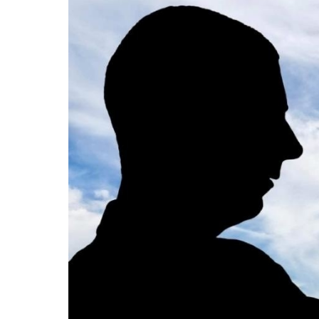
מרתק
פאולו
בהיסט