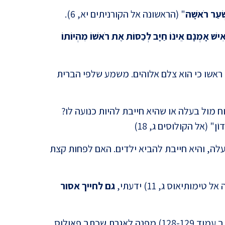
 שְׂעַר רֹאשָׁהּ
" (הראשונה אל הקורניתים יא, 6).
ִישׁ אָמְנָם אֵינוֹ חַיָּב לְכַסּוֹת אֶת רֹאשׁוֹ מִהְיוֹתוֹ
פאולו
 ראשו כי הוא צלם אלוהים. משמע שלפי הברית
בהיסט
 מול בעלה או שהיא חייבת להיות כנועה לו?
ָאָדוֹן" (אל הקולוסים ג, 18)
עלה, והיא חייבת להביא ילדים. האם לפחות קצת
טימותיאוס ג, 11) ידעתי,
גם לחייך אסור
תהילי
ההיסטוריון יוסף קלוזנר (מישו ועד פאולוס, כרך ב עמוד 128-129) מפנה לאגרת שכתב פאולוס,