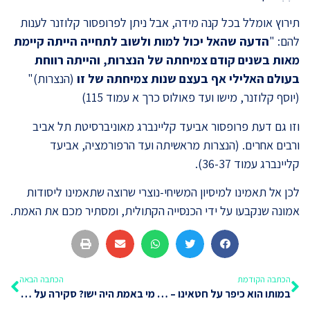
תירוץ אומלל בכל קנה מידה, אבל ניתן לפרופסור קלוזנר לענות
להם: "
הדעה שהאל יכול למות ולשוב לתחייה הייתה קיימת
מאות בשנים קודם צמיחתה של הנצרות, והייתה רווחת
בעולם האלילי אף בעצם שנות צמיחתה של זו
(הנצרות)"
(יוסף קלוזנר, מישו ועד פאולוס כרך א עמוד 115)
וזו גם דעת פרופסור אביעד קליינברג מאוניברסיטת תל אביב
ורבים אחרים. (הנצרות מראשיתה ועד הרפורמציה, אביעד
קליינברג עמוד 36-37).
לכן אל תאמינו למיסיון המשיחי-נוצרי שרוצה שתאמינו ליסודות
אמונה שנקבעו על ידי הכנסייה הקתולית, ומסתיר מכם את האמת.
הכתבה הקודמת
הכתבה הבאה
במותו הוא כיפר על חטאינו – אז למה התנ"ך אומר אחרת?!
מי באמת היה ישו? סקירה על פי הברית החדשה