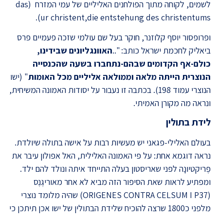
לשמים, לקוחה מתוך הפולחנים האליליים של עמי המזרח (das
ur christent,die entstehung des christentums).
ופרופסור יוסף קלוזנר, חוקר בעל שם עולמי שזכה פעמיים פרס
ביאליק לחכמת ישראל כותב: "..
האוונגליונים שבידינו,
כולם-אף הקדומים שבהם-נתחברו בשעה שהכנסייה
הנוצרית הייתה מלאה וממולאה אליליים מכל האומות
" (ישו
הנוצרי עמוד 198). בכתבה זו נעבור על יסודות האמונה המשיחית,
ונראה מה מקורן האמיתי.
לידת בתולין
בעולם האלילי-פגאני יש מעשיות רבות על אישה בתולה שיולדת.
נראה דוגמא אחת: על פי האמונה האלילית, האל אפולון עיבר את
פֶריקטיונָה לפני שאריסטון בעלה התייחד איתה ונולד להם ילד.
ומפתיע לראות שאת הסיפור הזה מביא לא אחר מאוריגֶנֶס
(ORIGENES CONTRA CELSUM I P37) שהיה מלומד נוצרי
מלפני כ1800 שרצה להוכיח שלידת הבתולין של ישו אכן תיתכן כי