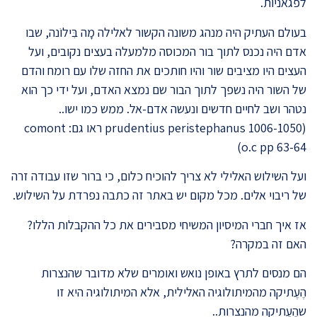
לפגאניות.
בעולם העתיק היה מנהג משונה הקשור לאלילה מָה בִּילוֹנה, שבו
אדם היה נכנס לתוך בור המכוסה מלמעלה בעצים נקובים, ועל
העצים היו מציבים שור והיו חותכים את החזה שלו עם רומח והדם
של השור היה נשפך לתוך הבור שם נמצא האדם, ועל ידי כך הוא
נטהר ושב לחיים חדשים ונעשה אדם-אל. ממש כמו ישו..
(prudentius peristephanus 1006-1050 ראו גם: comont
o.c pp 63-64)
ועל השילוש האלילי לא צריך להוכיח כלום, כי ברור שזו עבודה זרה
של ריבוי אלים. מכל מקום יש באתר זה כתבה נפרדת על השילוש.
אז איך חברי המיסיון המשיחי מסבירים את כל ההקבלות הללו?
האם זה במקרה?
הם מנסים לתרץ באופן נואש ואומרים שלא מדובר שהנצרות
הֶעֶתיקה מהמיתולוגיה האלילית, אלא המיתולוגיה היא זו
שהֶעֶתיקה מהנצרות..