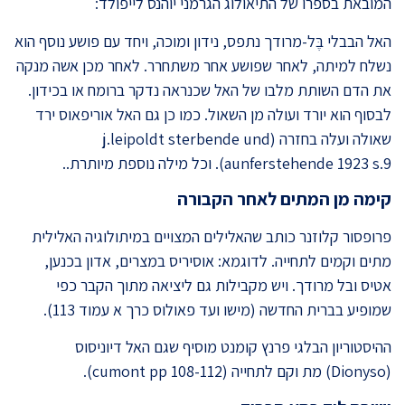
המובאת בספרו של התיאולוג הגרמני יוהנס לייפולד:
האל הבבלי בֶּל-מרודך נתפס, נידון ומוכה, ויחד עם פושע נוסף הוא
נשלח למיתה, לאחר שפושע אחר משתחרר. לאחר מכן אשה מנקה
את הדם השותת מלבו של האל שכנראה נדקר ברומח או בכידון.
לבסוף הוא יורד ועולה מן השאול. כמו כן גם האל אוריפאוס ירד
שאולה ועלה בחזרה (j.leipoldt sterbende und
aunferstehende 1923 s.9). וכל מילה נוספת מיותרת..
קימה מן המתים לאחר הקבורה
פרופסור קלוזנר כותב שהאלילים המצויים במיתולוגיה האלילית
מתים וקמים לתחייה. לדוגמא: אוסיריס במצרים, אדון בכנען,
אטיס ובל מרודך. ויש מקבילות גם ליציאה מתוך הקבר כפי
שמופיע בברית החדשה (מישו ועד פאולוס כרך א עמוד 113).
ההיסטוריון הבלגי פרנץ קומנט מוסיף שגם האל דיוניסוס
(Dionyso) מת וקם לתחייה (cumont pp 108-112).