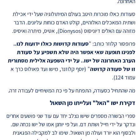
האחרונה.
סעודות כאלו מוכרות היטב בעולם המיתולוגיה שעל ידי אכילת
ושתית המאכלים האלוהיים, קולט האדם כוחות עליונים. הדבר
מזוהה עם האלים דיוניסוס (Dionysos), אטיס, מיתרה ואיסיס.
פרופסור קלוזר כותב: "
סעודות קדושות כאלו ידועות לנו..
לפנינו תופעה שאי אפשר היה שלא תשפיע על סעודת
הערב האחרונה של ישו.. על ידי השפעה אלילית מסתורית
זו של סעודה קדושה
" (יוסף קלוזנר, מישו ועד פאולוס כרך א
עמוד 124).
מה שהתחיל כסעודה, התפתח על פי כת המשיחיים לעבודה זרה.
דקירת ישו "האל" ועלייתו מן השאול
ספרי הבשורה מספרים שישו נצלב יחד עם עוד שני פושעים אחרים
ונדקר על ידי חייל ושתת דם. ועל פי יוחנן אמו של ישו נכחה שם.
ולבסוף הוא יורד ועולה מן השאול. שימו לב למקבילה הפגאנית