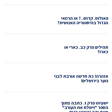
פאולוס. קדוש..? או הרמאי
הגדול בהיסטוריה האנושית?
תהילים פרק כב. כארי או
כארו?
אזהרה! כת חדשה אורבת לבני
נוער בירושלים!
ישעיהו פרק ז. כתבה מתוך
הספר "וישלח את העורב"
מאת יהב נהוראי בגים