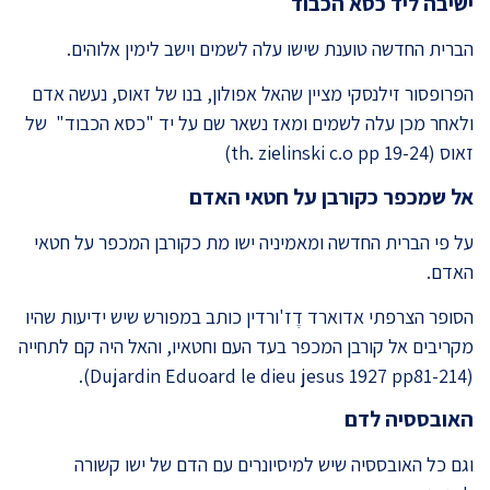
ישיבה ליד כסא הכבוד
הברית החדשה טוענת שישו עלה לשמים וישב לימין אלוהים.
הפרופסור זילנסקי מציין שהאל אפולון, בנו של זאוס, נעשה אדם
ולאחר מכן עלה לשמים ומאז נשאר שם על יד "כסא הכבוד" של
זאוס (th. zielinski c.o pp 19-24)
אל שמכפר כקורבן על חטאי האדם
על פי הברית החדשה ומאמיניה ישו מת כקורבן המכפר על חטאי
האדם.
הסופר הצרפתי אדוארד דֶז'ורדין כותב במפורש שיש ידיעות שהיו
מקריבים אל קורבן המכפר בעד העם וחטאיו, והאל היה קם לתחייה
(Dujardin Eduoard le dieu jesus 1927 pp81-214).
האובססיה לדם
וגם כל האובססיה שיש למיסיונרים עם הדם של ישו קשורה