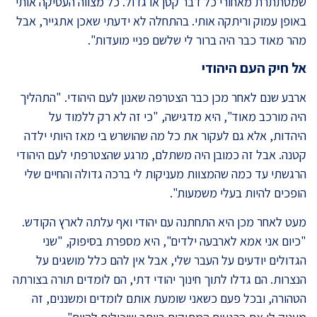
שמסתתרת מאחורי כל דבר קטן או גדול. כל מצווה העסיקה אותי
באופן עמוק וריתקה אותי. בהתחלה לא ידעתי שאכן אתגייר, אבל
מהר מאוד כבר היה ברור לי שלשם פניי מועדות".
אל חיק העם היהודי
ארבע שנם לאחר מכן כבר הצטרפה שאנון לעם היהודי. "התהליך
היה מורכב מאוד", היא מדגישה, "כי זה לא רק ללמוד על
היהדות, אלא גם לעקור את כל מה שהושרש בי מאז היותי ילדה
קטנה. אבל זה כמובן היה משתלם, מרגע שהצטרפתי לעם היהודי
הרגשתי עד כמה שהמצוות מעניקות לי ברכה גדולה והחיים שלי
הופכים להיות בעלי משמעות".
מעט לאחר מכן היא התחתנה עם יהודי ואף עלתה לארץ הקודש.
"כיום אני אמא לארבעה ילדים", היא מספרת בסיפוק, "שני
הגדולים יודעים על העבר שלי, אבל אין להם כלל מושגים על
הנצרות. הם גדלו לתוך חינוך יהודי דתי, הם לומדים תורה בצורתה
הטהורה, ובכל פעם כשאני שומעת אותם לומדים ומשננים, זה