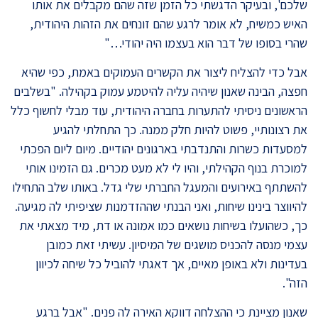
שלכם', ובעיקר הדגשתי כל הזמן שזה שהם מקבלים את אותו
האיש כמשיח, לא אומר לרגע שהם זונחים את הזהות היהודית,
שהרי בסופו של דבר הוא בעצמו היה יהודי…"
אבל כדי להצליח ליצור את הקשרים העמוקים באמת, כפי שהיא
חפצה, הבינה שאנון שיהיה עליה להיטמע עמוק בקהילה. "בשלבים
הראשונים ניסיתי להתערות בחברה היהודית, עוד מבלי לחשוף כלל
את רצונותיי, פשוט להיות חלק ממנה. כך התחלתי להגיע
למסעדות כשרות והתנדבתי בארגונים יהודיים. מיום ליום הפכתי
למוכרת בנוף הקהילתי, והיו לי לא מעט מכרים. גם הזמינו אותי
להשתתף באירועים והמעגל החברתי שלי גדל. באותו שלב התחילו
להיווצר בינינו שיחות, ואני הבנתי שההזדמנות שציפיתי לה מגיעה.
כך, כשהועלו בשיחות נושאים כמו אמונה או דת, מיד מצאתי את
עצמי מנסה להכניס מושגים של המיסיון. עשיתי זאת כמובן
בעדינות ולא באופן מאיים, אך דאגתי להוביל כל שיחה לכיוון
הזה".
שאנון מציינת כי ההצלחה דווקא האירה לה פנים. "אבל ברגע