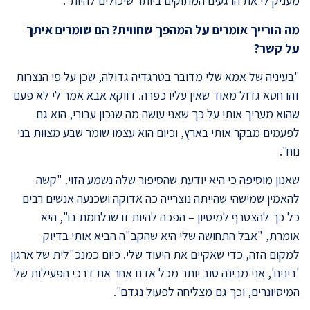
מעניק לי את הרגעים המתוקים ביותר שיכולים להיות".
מה הורייך אומרים על המהפך שחווית? הם שומרים איתך
על קשר?
"בעיניה של אמא שלי מדובר בטרגדיה גדולה, שכן על פי הנצרות
זהו חטא גדול מאוד שאין עליו כפרה. דווקא אבא אמר לי לא פעם
שהוא מעריך אותי על כך שאני עושה מה שנכון עבורי, הוא גם
לפעמים מבקר אותי בארץ, וכיום הוא עצמו שומר שבע מצוות בני
נוח".
שאנון מוסיפה כי היא יודעת שהסיפור שלה נשמע הזוי. "קשה
להאמין שמישהי שהייתה נוצרייה כה אדוקה ושכנעה אנשים רבים
כל כך להצטרף למיסיון – הפכה להיות זו שנלחמת בו", היא
אומרת, "אבל התחושה שלי היא שהקב"ה הביא אותי בדיוק
למקום הזה, כדי שאקיים את היעוד שלי. כיום כמנכ"לית של ארגון
'בינינו', אני מבינה טוב יותר מכל אדם אחר את דרכי הפעילות של
המיסיונרים, וכך גם מצליחה לפעול נגדם".