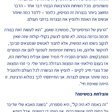
משותפים. מכל השיחות וההרצאות הבנתי דבר אחד – הדבר
החשוב ביותר בנצרות זה המיסיון, כלומר – ללמד כמה שיותר
אנשים את האמת ולהפיץ את הנצרות ברחבי העולם.
"הרעיון של המיסיונרים", ממשיכה שאנון, "הוא לעשות זאת בצורה
חכמה וברמה גבוהה. לא סתם לצעוק בקולי-קולות שזה שאין
לנקוב בשמו הוא המשיח, אלא לחבור לאנשים שנמצאים סביבך,
להיקשר אליהם, ואז בשיחות יומיומיות לטפטף להם את המסרים
המתבקשים. ההורים הסבירו לי תמיד שאם אצליח בשליחות הזו,
אז בעצם מילאתי את המצווה הגדולה ביותר שלי. כי זוהי המצווה
שכל נוצרי חייב לקיים – להפיץ את הבשורה לכל העולם ולהטביל
כמה שיותר אנשים לנצרות. אני התייחסתי לכך במלוא הרצינות. זו
הייתה שאיפת חיי".
והצלחת במשימה?
"זה באמת לא היה קל", היא מספרת, "בשונה מאבא שלי שדיבר
על במות לפני אנשים רבים, אני הייתי די ביישנית. אבל דווקא