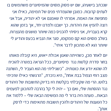
שנכתב בישעיהו, שם יש פסוק מסוים שהמיסיונרים משתמשים בו
לעתים קרובות. כמובן שהעמדתי פנים של תמימה, כאילו אני
מחפשת את האמת. אמרתי לו שאמנם אני לא יהודיה, אבל אני
רוצה להפיץ את היהדות. כך ישבנו ולמדנו יחד, אך בזמן שהוא
קרא בעברית, אני ניסיתי להכניס כמה שיותר מושגים מהנצרות.
בשלב מסוים הוא קם ממקומו, סגר את הנביא בכעס והודיע לי
שיותר הוא לא מתכוון לדבר איתי".
יום לאחר מכן, כשהייתה שאנון אכולת ייאוש, היא קיבלה מאותו
בחור סדרת קלטות נגד מיסיונרים, ככל הנראה במטרה להוכיח
לה שהוא יודע את כוונותיה. "כשגיליתי מה הוא העביר לי, השתנה
מצב רוחי הנפול בבת אחת", היא נזכרת, "הרגשתי כאילו שזכיתי
בלוטו. הרי מה שקיבלתי בקלטות היו בדיוק התשובות של היהודים
נגד ההסתות שלי, ואם כך – יהיה לי קל בהרבה להתכונן לפעמים
הבאות.. מעתה היה ברור לי מה המשימה הבאה שלי – ללמוד את
כל הטענות של היהודים ולהכין תשובות מתאימות כדי לרסק
אותן".