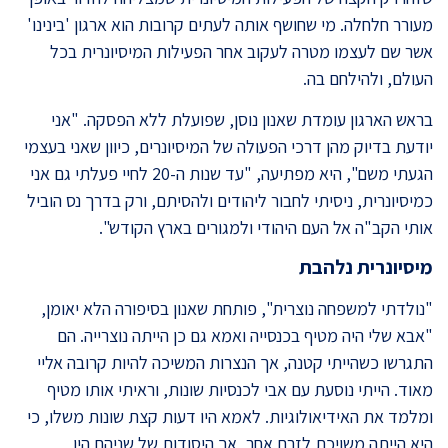
מעורר חלחלה. מי שחושף אותה לעתים קרובות הוא ארגון 'בינינו'
אשר שם לעצמו מטרה לעקוב אחר הפעילות המיסיונרית בכל
העולם, ולהילחם בה.
בראש הארגון עומדת שאנון נוסן, שפועלת ללא הפסקה. "אני
יודעת בדיוק מהן דרכי הפעולה של המיסיונרים, כיוון שאני בעצמי
הגעתי משם", היא מפתיעה, "עד שנות ה-20 לחיי פעלתי גם אני
כמיסיונרית, ניסיתי לחבור ליהודים ולהסיתם, ורק בדרך נס הוביל
אותי הקב"ה אל העם היהודי ולמגורים בארץ הקודש".
מיסיונרית נלהבת
"נולדתי למשפחה נוצרית", פותחת שאנון בסיפורה הלא יאומן,
"אבא שלי היה מטיף בכנסייה ואמא גם כן הייתה נוצרייה. הם
התגרשו כשהייתי קטנה, אך הנצרות המשיכה להיות קרובה אליי
מאוד. הייתי נוסעת עם אבי לכנסיות שונות, וראיתי אותו מטיף
ומלמד את האידיאולוגיות. לאמא היו דעות קצת שונות משלו, כי
היא הייתה משויכת לזרם אחר, אך היסודות של שניהם היו