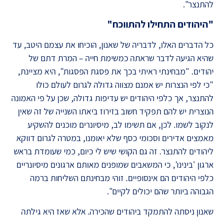
להתנצר".
"היהודים התחילו להתווכח"
כל הדברים האלו, לדבריה של שאנון, הוכיחו את עצמם היטב, עד
שהיא הגיעה לדבר שראתה כמשימת חייה – המרת דתם של
יהודים. "מבחינתי ראיתי בכך את פסגת הפסגות", היא מציינת,
"כי לפי הנצרות יש אמנם מצווה גדולה לגרום לעולם כולו
להתנצר, אך כלפי היהודים יש עדיפות גדולה, שכן על פי האמונה
הנוצרית יש להם תפקיד חשוב בזירוז ביאתו השנייה של זה שאין
לנקוב לשמו. לכן, אם תשימו לב, מיסיונרים מוכנים להשקיע
מאמצים אדירים וסכומי כסף שלא יאומנו, במטרה לגרום דווקא
ליהודים להתנצר. זה גם הקושי שיש לי כיום, כמי שעומדת בראש
ארגון 'בינינו', כי המשאבים שמופנים מאותם ארגונים מיסיונריים
כלפי היהודים הם אינסופיים. זוהי מבחינתם השליחות ברמה
הגבוהה ביותר שהם יכולים לקיים".
שאנון ניסתה להתמקד ביהודים שהכירה. אלא שאז היא גילתה