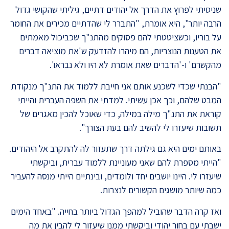
שניסיתי לפרוץ את הדרך אל יהודים דתיים, גיליתי שהקושי גדול
הרבה יותר", היא אומרת, "התברר לי שהדתיים מכירים את החומר
על בוריו, וכשציטטתי להם פסוקים מהתנ"ך שכביכול מאמתים
את הטענות הנוצריות, הם מיהרו להזדעק ש'את מוציאה דברים
מהקשרם' ו-'הדברים שאת אומרת לא היו ולא נבראו'.
"הבנתי שכדי לשכנע אותם אני חייבת ללמוד את התנ"ך מנקודת
המבט שלהם, וכך אכן עשיתי. למדתי את השפה העברית והייתי
קוראת את התנ"ך מילה במילה, כדי שאוכל להכין מאגרים של
תשובות שיעזרו לי להשיב להם בעת הצורך".
באותם ימים היא גם גילתה דרך שתעזור לה להתקרב אל היהודים.
"הייתי מספרת להם שאני מעוניינת ללמוד עברית, וביקשתי
שיעזרו לי. היינו יושבים יחד ולומדים, ובינתיים הייתי מנסה להעביר
כמה שיותר מושגים הקשורים לנצרות.
ואז קרה הדבר שהוביל למהפך הגדול ביותר בחייה. "באחד הימים
ישבתי עם בחור יהודי וביקשתי ממנו שיעזור לי להבין את מה