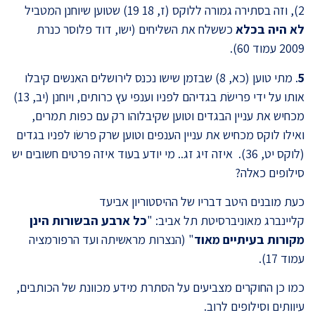
2), וזה בסתירה גמורה ללוקס (ז, 18 19) שטוען שיוחנן המטביל
לא היה בכלא
כששלח את השליחים (ישו, דוד פלוסר כנרת
2009 עמוד 60).
5
. מתי טוען (כא, 8) שבזמן שישו נכנס לירושלים האנשים קיבלו
אותו על ידי פרישׂת בגדיהם לפניו וענפי עץ כרותים, ויוחנן (יב, 13)
מכחיש את עניין הבגדים וטוען שקיבלוהו רק עם כפות תמרים,
ואילו לוקס מכחיש את עניין הענפים וטוען שרק פרשׂו לפניו בגדים
(לוקס יט, 36). איזה זיג זג.. מי יודע בעוד איזה פרטים חשובים יש
סילופים כאלה?
כעת מובנים היטב דבריו של ההיסטוריון אביעד
קליינברג מאוניברסיטת תל אביב: "
כל ארבע הבשורות הינן
מקורות בעיתיים מאוד
" (הנצרות מראשיתה ועד הרפורמציה
עמוד 17).
כמו כן החוקרים מצביעים על הסתרת מידע מכוונת של הכותבים,
עיוותים וסילופים לרוב.