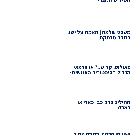
משפט שלמה | האמת על ישו.
כתבה מרתקת
פאולוס. קדוש..? או הרמאי
הגדול בהיסטוריה האנושית?
תהילים פרק כב. כארי או
כארו?
ישעיהו פרק ז. כתבה מתוך