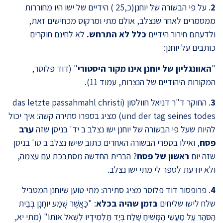
2
. על פי הבשורה של יוחנן(כ,25 ) הידיים של ישו היו מחוררות
ממסמרים לאחר שנצלב, אולם מתי ומרקוס מכחישים זאת,
ולדעתם חירור הידיים
כלל לא התרחש.
לא לחינם חוקרים
כותבים על יוחנן:
"
האוונגליון של יוחנן אינו מקור היסטורי
" (דוד פלוסר,
המקורות היהודיים של הנצרות, עמוד 11).
3
. החוקר ד"ר דניאל חוולסון (das letzte passahmahl christi
und der tag seines todes) מציג בספרו סתירה קשה: איך יכול
להיות שעל פי הבשורה של יוחנן ישו נצלב ב יד' בניסן שזה
ערב
פסח
, ואילו בספרי הבשורה האחרים כתוב שישו נצלב ב טו' בניסן
שזה יום
ראשון
של פסח
? הברית החדשה מסתבכת עם עצמה,
ולא יודעת לספר לי מתי ישו נצלב.
4
. פרופסור דוד פלוסר מציג סתירה: מתי טוען שיוחנן המטביל
שלח לישו שליחים
בזמן שהיה בכלא
: "כַּאֲשֶׁר שָׁמַע יוֹחָנָן בְּבֵית
הַסֹּהַר עַל מַעֲשֵׂי הַמָּשִׁיחַ שָׁלַח בְּיַד תַּלְמִידָיו לִשְׁאֹל אוֹתוֹ" (מתי יא,