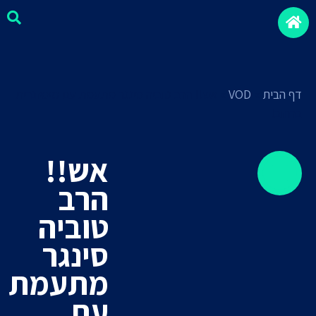
דף הבית
»
VOD
»
אש!! הרב טוביה סינגר מתעמת עם מיסיונרית
ברחוב!
אש!!
הרב
טוביה
סינגר
מתעמת
מיסיונרים
עם
חצופים
סקירה