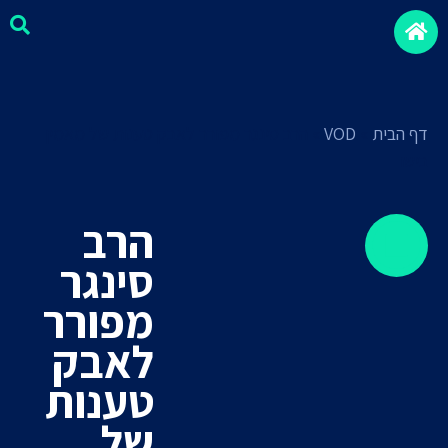
דף הבית
»
VOD
»
הרב סינגר מפורר לאבק טענות של מאמין
בישו
הרב
סינגר
מפורר
לאבק
טענות
מיסיונרים
של
חצופים
סקירה