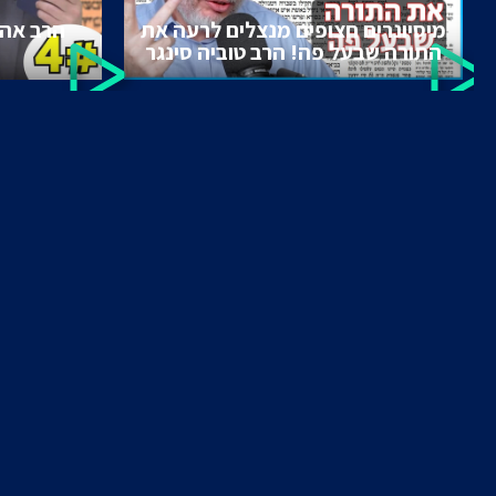
מיסיונרים חצופים מנצלים לרעה את
הרב אהר
התורה שבעל פה! הרב טוביה סינגר