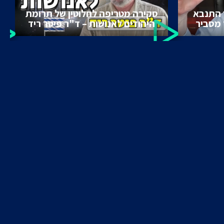
 התנבא
סקירה מטריפה לחלוטין של תרומת
 מסביר
היהודים לאנושות – ד"ר פיטר ריד