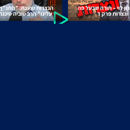
ון לוי – תורה שבעל פה
הנצרות טוענת: "התנ"ך
ונצרות פרק ד
עלינו" הרב טוביה סינגר