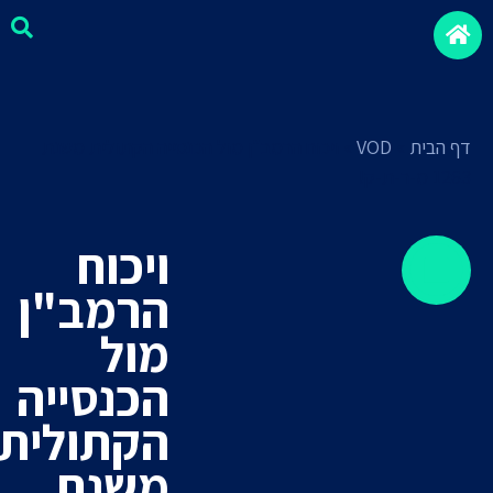
דף הבית
»
VOD
»
ויכוח הרמב"ן מול הכנסייה הקתולית משנת
1263 מ-ר-ת-ק!
ויכוח
הרמב"ן
מול
הכנסייה
הקתולית
מיסיונרים
משנת
חצופים
סקירה