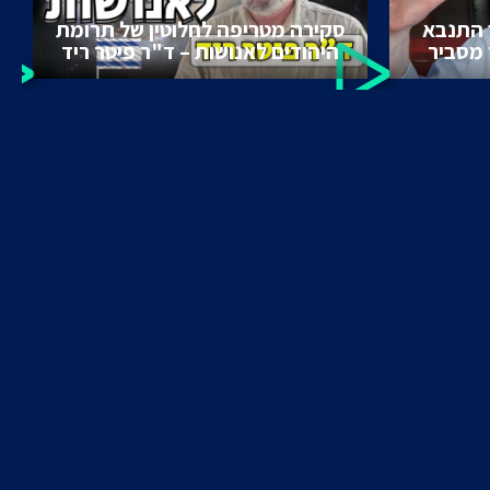
 התנבא
סקירה מטריפה לחלוטין של תרומת
 מסביר
היהודים לאנושות – ד"ר פיטר ריד