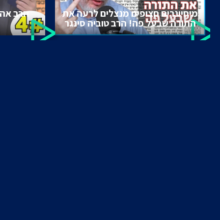
מיסיונרים חצופים מנצלים לרעה את
הרב אהר
התורה שבעל פה! הרב טוביה סינגר