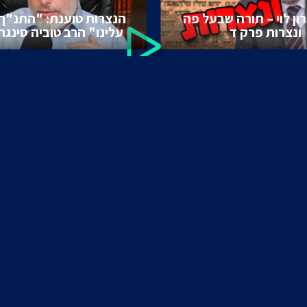
ון לוי – תורה שבעל פה
הנצרות טוענת: "התנ"ך
ונצרות פרק ד
עלינו" הרב טוביה סינגר