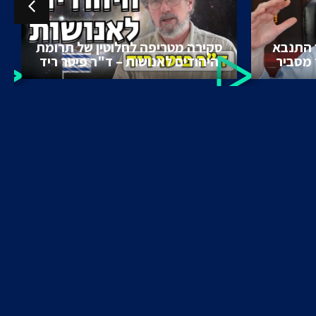
 התנבא
סקירה מטריפה לחלוטין של תרומת
 מסביר
היהודים לאנושות – ד"ר פיטר ריד