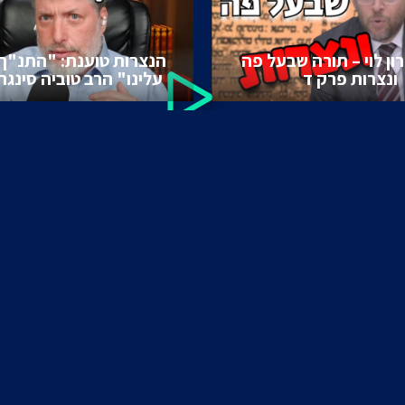
ון לוי – תורה שבעל פה
הנצרות טוענת: "התנ"ך
ונצרות פרק ד
עלינו" הרב טוביה סינגר