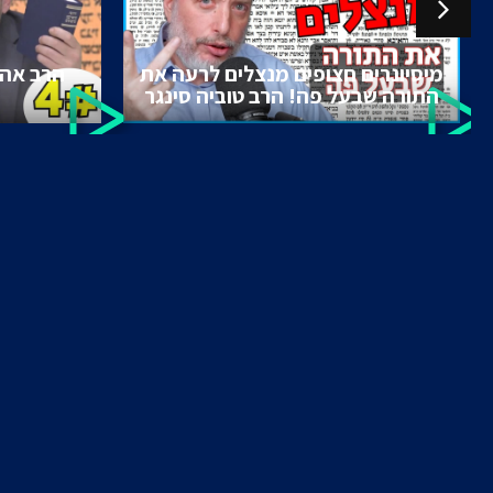
מיסיונרים חצופים מנצלים לרעה את
הרב אהר
התורה שבעל פה! הרב טוביה סינגר