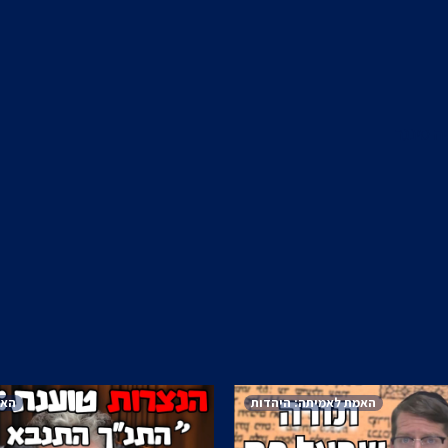
ה סינגר
האמת לאמיתה: היהדות
האמ