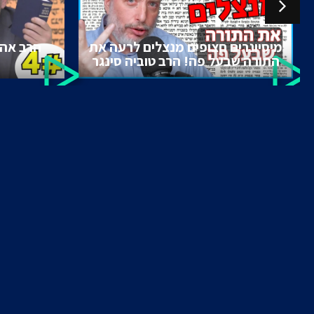
מיסיונרים חצופים מנצלים לרעה את
הרב אהר
התורה שבעל פה! הרב טוביה סינגר