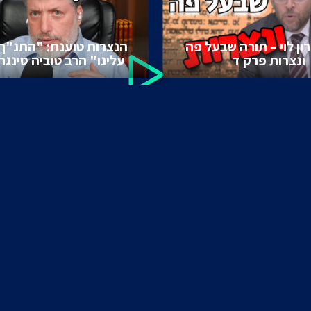
ון לוי – תורה שבעל פה
הנצרות טוענת: "התנ"ך
ונצרות פרק ד
עלינו" הרב טוביה סינגר