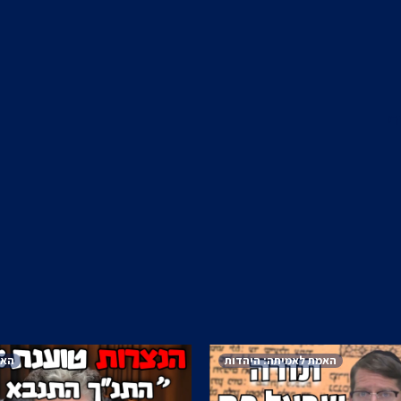
האמת לאמיתה: היהדות
האמ