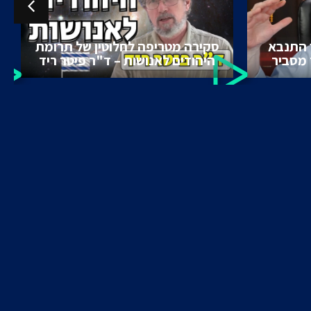
 התנבא
סקירה מטריפה לחלוטין של תרומת
 מסביר
היהודים לאנושות – ד"ר פיטר ריד