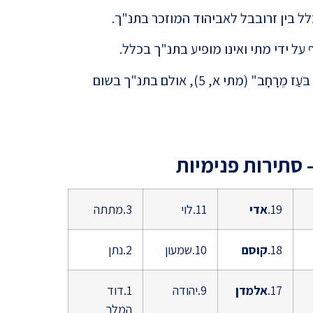
לל בין זרובבל לאביהוד המוזכר בתנ"ך.
. בתחילת השושלת כתוב ש: "שַׂלְמוֹן הוֹלִיד אֶת בֹּעַז מֵרָחָב" (מתי א, 5), אולם בתנ"ך בשום
האם פ
אחרת
סתירות פנימיות
19.
אדי
11.לוי
3.מתתה
18.
קוסם
10.שמעון
2.נתן
מאמינ
17.
אלמדן
9.יהודה
1.דוד
עצמו ה
המלך