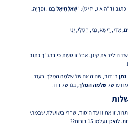
וב (ד"ה א ג, יז יט): "
שְׁאַלְתִּיאֵל
בְּנוֹ.. וּפְדָיָה..
השילו
דִּי, רֵישָׁא, נַגָּי, חֶסְלִי, יַנַּי
ס ג, 36) כתוב שארפכשד הוליד את קינן, אבל זו טעות כי בתנ"ך כתוב
.
נתן
בן דוד, שהיה אח של שלמה המלך. בעוד
 מזרעו של
שלמה המלך
, בנו של דוד!
משפט 
שלות
מרתק
ותרות זו את זו עד היסוד, שהרי בשושלת שבמתי