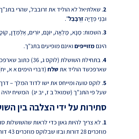
2
. שאלתיאל לא הוליד את זרובבל, שהרי בתנ"ך כת
וּבְנֵי פְדָיָה
זְרֻבָּבֶל
".
3
. השמות: מַנָּא, מַלְאָה, יוֹנָם, יוֹרִים, אֶלְמְדָן, קוֹסָם, אַ
הינם
מזוייפים
ואינם מופיעים בתנ"ך.
4
. בתחילת השושלת (לוק
שארפכשד הוליד את
שלח
(דברי הימים א א, יח)
5
. לוקס טועה ומייחס את ישו לדוד המלך – דרך
שעל פי התנ"ך (שמואל ב ז, יב יג) המשיח יהיה
סתירות על ידי הצלבה בין השו
1
. לא צריך להיות גאון כדי לראות שהשושלות ס
מוזכרים 28 דורות ובזו שבלוקס מוזכרים 43 דורות. להיכן נעלמו 15 דורות??