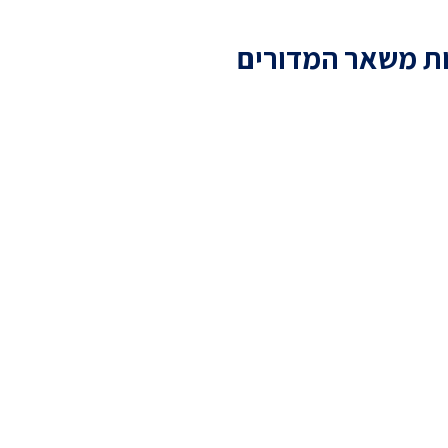
ת משאר המדורים
שו הנהיג את ישראל כפי
 הנוצרית?