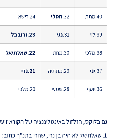
40.מתת
32.
חסלי
24.רישא
39.לוי
31.
נגי
23.זרובבל
38.מלכי
30.מחת
22.שאלתיאל
37.
יני
29.מתתיה
21.נרי
36.יוסף
28.שמעי
20.מלכי
גם בלוקס, הזלזול באינטליגנציה של הקורא זועק
1
. שאלתיאל לא היה בן נרי, שהרי בתנ"ך כתוב: "וּב