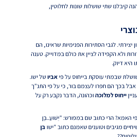
ה קיבלנו שתי שושלות שונות לחלוטין,
וצרי
פאולו
יצירתי. לגבי הסתירות הפנימיות שראינו, הם
בהיסט
ות ולא הקפידה לציין את כולם במדוייק. טענה
 היא דיוק.
ושלת שבמתי עוסקת בייחוס על פי
אביו
של ישו.
 אבל בכך הם חפרו לעצמם בור, כי על פי התנ"ך
ניין
ייחוס למלוכה
וכהונה, הדבר נקבע רק על
מא? הרי כתוב שם במפורש: "יֵשׁוּעַ..בֶּן
תהילי
יחיים מגיבים וטוענים שאמנם כתוב "ישו
בן
ילופים??