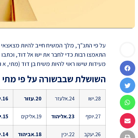
על פי התנ"ך, מלך המשיח חייב להיות מצאצאי 
התאמצו רבות כדי לחבר את ישו אל דוד, וכתבו
מעידות שישו ראוי להיות משיח בן דוד (מתי, א ול
השושלת שבבשורה על פי מתי –
28.ישו
24.אלעזר
20.עזור
16.שאלתיאל
27.יוסף
23.אליהוד
19.אליקים
15.יכניהו
26.יעקב
22.יכין
18.אביהוד
14.יאשיהו