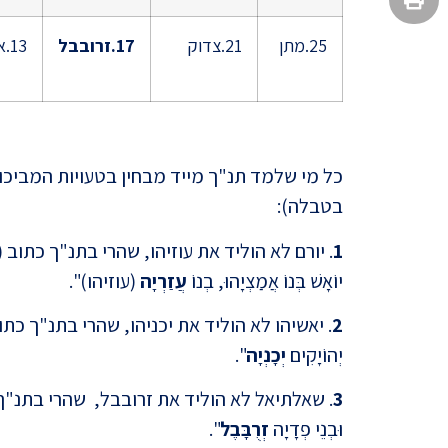
25.מתן
21.צדוק
17.זרובבל
13.אמון
כל מי שלמד תנ"ך מייד מבחין בטעויות המביכו
בטבלה):
1
. יורם לא הוליד את עוזיהו, שהרי בתנ"ך כתוב (ד
יוֹאָשׁ בְּנוֹ אֲמַצְיָהוּ, בְנוֹ
עֲזַרְיָה
(עוזיהו)".
2
. יאשיהו לא הוליד את יכניהו, שהרי בתנ"ך כתוב (
יְהוֹיָקִים
יְכָנְיָה
".
3
. שאלתיאל לא הוליד את זרובבל, שהרי בתנ"ך כת
וּבְנֵי פְדָיָה
זְרֻבָּבֶל
".