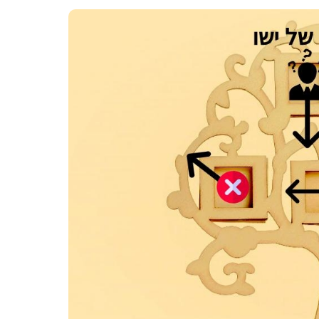
הטענה
האם י