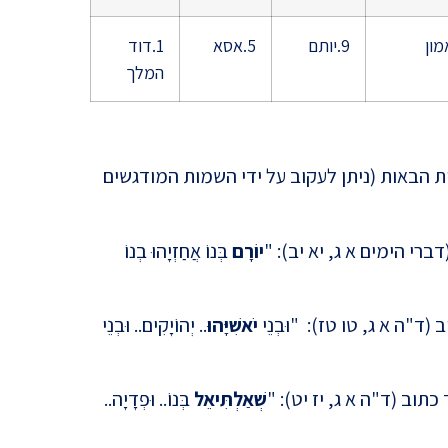
9.יותם
5.אסא
1.דוד
המלך
האם י
כבר 2000 שנה?
ת הבאות (ניתן לעקוב על ידי השמות המודגשים
ברי הימים א ג, יא יב): "
יוֹרָם
בְּנוֹ אֲחַזְיָהוּ בְנוֹ
ד"ה א ג, טו טז): "וּבְנֵי
יֹאשִׁיָּהוּ
.. יְהוֹיָקִים.. וּבְנֵי
במותו
התנ"ך
וב (ד"ה א ג, יז יט): "
שְׁאַלְתִּיאֵל
בְּנוֹ.. וּפְדָיָה..