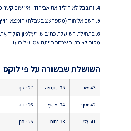
4
. זרובבל לא הוליד את אביהוד. אין שום קשר כ
5
. השם אליהוד (מספר 23 בטבלה) הומצא וזוייף על ידי מתי ואינו מופיע בתנ"ך בכלל.
6
מקום לא כתוב שרחב הייתה אמו של בועז.
השושלת שבשורה על פי לוקס – 
43.ישו
35.מתתיה
27.יוסף
42.יוסף
34. אמוץ
26.יודה
41.עלי
33.נחום
25.יוחנן