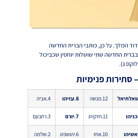
הסוף 
אמר?
דוד המלך. על כן, כותבי הברית החדשה
 בברית החדשה שתי שושלות יוחסין שכביכול
וקס ג).
 סתירות פנימיות
האם ה
12.מנשה
8.עזיהו
4.אביה
11.חזקיהו
7.יורם
3.רחבעם
10.אחז
6.יהושפט
2.שלמה