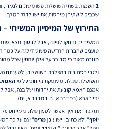
2
.השמות בשתי השושלות פשוט שונים לגמרי, והנ
שכביכול שתיהן מיחסות את ישו לדוד המלך.
התירוץ של המיסיון המשיחי – נ
המשיחיים נדחקו לפינה, אבל לבסוף מצאו פתרון 
טוענים שהברית החדשה פשוט דילגה על כמה דור
מוזרה מאוד כי מדובר על אילן יוחסין שכל מהותו
ולגבי הסתירות בהצלבת השושלות, לטענתם הש
והשושלת שבלוקס עוסקת בייחוס על פי
האמא
.
אמנם האמא קובעת את יהדותו של בנה, אבל לע
ידי האבא (במדבר א, ב. במדבר א, יח).
ומלבד זאת איך אפשר לטעון שלוקס מייחס על פי הא
יוֹסֵף
" ולא כתוב "ישוע בן
מרים
"! גם על כך המש
יוסף" אבל הכוונה "ישו
נכד
יוסף". האין גבול לס