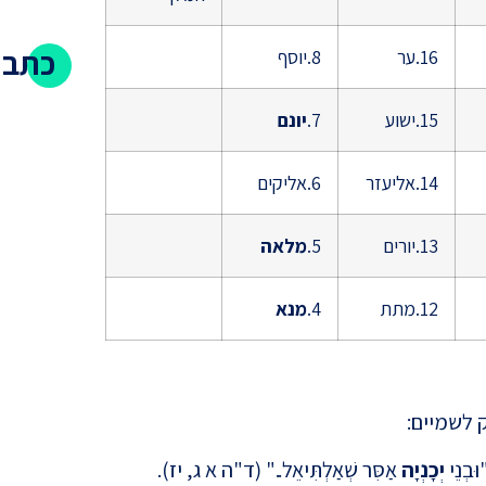
כתבו
16.ער
8.יוסף
15.ישוע
7.
יונם
14.אליעזר
6.אליקים
13.יורים
5.
מלאה
האם י
12.מתת
4.
מנא
הטענה
 לשמיים:
ְנֵי
יְכָנְיָה
אַסִּר שְׁאַלְתִּיאֵל.." (ד"ה א ג, יז).