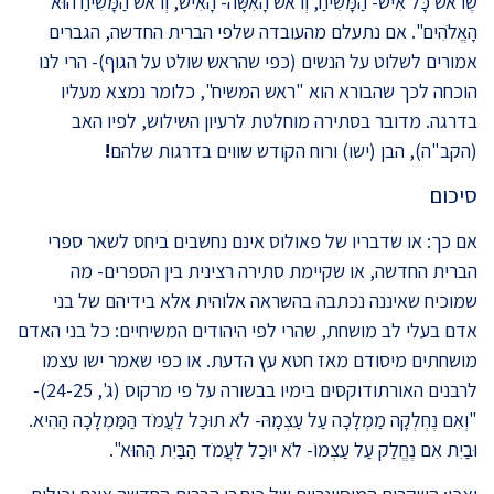
שֶׁרֹאשׁ כָּל אִישׁ- הַמָּשִׁיחַ, וְרֹאשׁ הָאִשָּׁה- הָאִישׁ, וְרֹאשׁ הַמָּשִׁיחַ הוּא
הָאֱלֹהִים". אם נתעלם מהעובדה שלפי הברית החדשה, הגברים
אמורים לשלוט על הנשים (כפי שהראש שולט על הגוף)- הרי לנו
הוכחה לכך שהבורא הוא "ראש המשיח", כלומר נמצא מעליו
בדרגה. מדובר בסתירה מוחלטת לרעיון השילוש, לפיו האב
(הקב"ה), הבן (ישו) ורוח הקודש שווים בדרגות שלהם
!
סיכום
אם כך: או שדבריו של פאולוס אינם נחשבים ביחס לשאר ספרי
הברית החדשה, או שקיימת סתירה רצינית בין הספרים- מה
שמוכיח שאיננה נכתבה בהשראה אלוהית אלא בידיהם של בני
אדם בעלי לב מושחת, שהרי לפי היהודים המשיחיים: כל בני האדם
מושחתים מיסודם מאז חטא עץ הדעת. או כפי שאמר ישו עצמו
לרבנים האורתודוקסים בימיו בבשורה על פי מרקוס (ג', 24-25)-
"וְאִם נֶחְלְקָה מַמְלָכָה עַל עַצְמָהּ- לֹא תוּכַל לַעֲמֹד הַמַּמְלָכָה הַהִיא.
וּבַיִת אִם נֶחֱלַק עַל עַצְמוֹ- לֹא יוּכַל לַעֲמֹד הַבַּיִת הַהוּא".