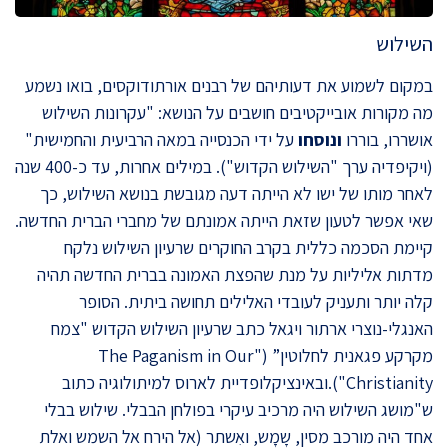
השילוש
במקום לשמוע את דעותיהם של רבנים אורתודוקסים, בואו נשמע
מה מקורות אובייקטיבים חושבים על הנושא: "עקרונות השילוש
אושררו, בוררו
ונוסחו
על ידי הכנסייה במאה הרביעית והחמישית"
(ויקיפדיה ערך "השילוש הקדוש"). במילים אחרות, עד כ-400 שנה
לאחר מותו של ישו לא הייתה דעה מגובשת בנושא השילוש, כך
שאי אפשר לטעון שזאת הייתה אמונתם של מחברי הברית החדשה.
קיימת הסכמה כללית בקרב החוקרים שרעיון השילוש נלקח
מדתות אליליות על מנת שהפצת האמונה בברית החדשה תהיה
קלה יותר ותעניק לעובדי האלילים תחושה ביתית. הסופר
האנגלי-נוצרי ארתור ויגאל כתב שרעיון השילוש הקדוש "צמח
מקרקע פגאנית לחלוטין” ("The Paganism in Our
Christianity").ובאינציקלופדיית לארוס למיתולוגיה כתוב
ש"מושג השילוש היה מרכיב עיקרי בפולחן הבבלי. שילוש בבלי
אחד היה מורכב מסין, שָמָש, ואִשתר (אל הירח אל השמש ואלת