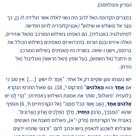
הפריון והמלחמה).
במצרים הקדומה האל לרוב היה נשוי לאלה אשר הולידה לו בן, כך
נוצר אל משולש או שילוש”
(
אנציקלופדיה לרוס החדשה
למיתולוגיה באנגלית). הם האמינו בשילוש המורכב מהאל אוזיריס,
האלה איזיס ובנם הורוס. בהינדואיזם מאמינים בשילוש הכולל את
ברהמה, וישנו ו-שיווה. בסוריה היו מאמינים בשילוש המורכב
מ-ירחבל (אל השמש), בעל שמין (האל הראשי) ואגליבול (אל
הירח).
ישו בעצמו טען שקיים רק אל אחד: "אָמַר לוֹ יֵשׁוּעַ […] אֵין טוֹב כִּי
אִם
אֶחָד
וְהוּא
הָאֱלֹהִים
" (מרקוס י', 18). גם שאול התרסי הנקרא
בלועזית 'פאולוס', סותר את אמונת השילוש באמירתו: "הֲרֵי לָנוּ יֵשׁ
אֱלֹהִים
אֶחָד
, הָאָב אֲשֶׁר הַכֹּל מִמֶּנּוּ" (אל הקורניתיים ח', 6) והוסיף
שהוא "הַמְבֹרָךְ, הָרִבּוֹן
הַיָּחִיד
, מֶלֶךְ הַמְּלָכִים וַאֲדוֹן הָאֲדוֹנִים".
באגרת אל הקורינתים (פרק י"א), פאולוס משבח את האנשים
שהצליחו לשכנע להאמין בישו וכתב להם: "וּרְצוֹנִי שֶׁתִּהְיוּ יֹדְעִים