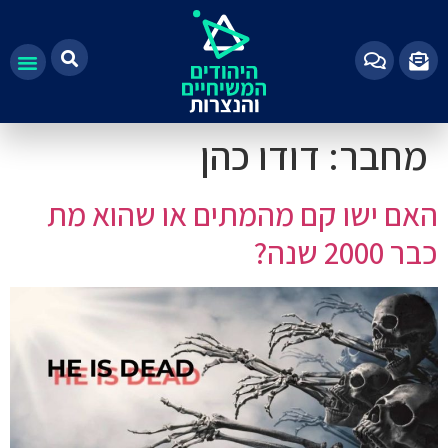
מחבר:
דודו כהן
האם ישו קם מהמתים או שהוא מת
כבר 2000 שנה?